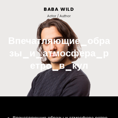
BABA WILD
Actor / Author
Впечатляющие_обра
зы_и_атмосфера_р
етро_в_кул
Впечатляющие образы и атмосфера ретро