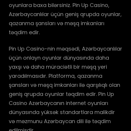
oyunlara baxa bilərsiniz. Pin Up Casino,
Azərbaycanlılar üçün geniş qrupda oyunlar,
qazanma şansları və məşq imkanları
təqdim edir.
Pin Up Casino-nin məqsədi, Azərbaycanlılar
üçün onlayn oyunlar dünyasında daha
yaxşı və daha müraciətli bir məşq yeri
yaradılmasıdır. Platforma, qazanma
şansları və məşq imkanları ilə qarşılıqlı olan
geniş qrupda oyunlar təqdim edir. Pin Up
Casino Azərbaycanın internet oyunları
dünyasında yüksək standartlara malikdir
və məzmunu Azərbaycan dili ilə təqdim
edilmişdir.