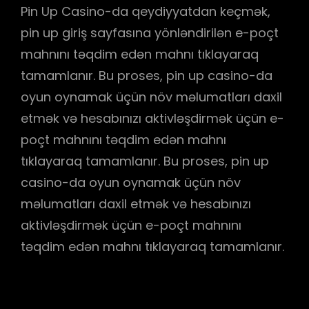
Pin Up Casino-da qeydiyyatdan keçmək,
pin up giriş sayfasına yönləndirilən e-poçt
mahnını təqdim edən mahnı tıklayaraq
tamamlanır. Bu proses, pin up casino-da
oyun oynamak üçün növ məlumatları daxil
etmək və hesabınızı aktivləşdirmək üçün e-
poçt mahnını təqdim edən mahnı
tıklayaraq tamamlanır. Bu proses, pin up
casino-da oyun oynamak üçün növ
məlumatları daxil etmək və hesabınızı
aktivləşdirmək üçün e-poçt mahnını
təqdim edən mahnı tıklayaraq tamamlanır.