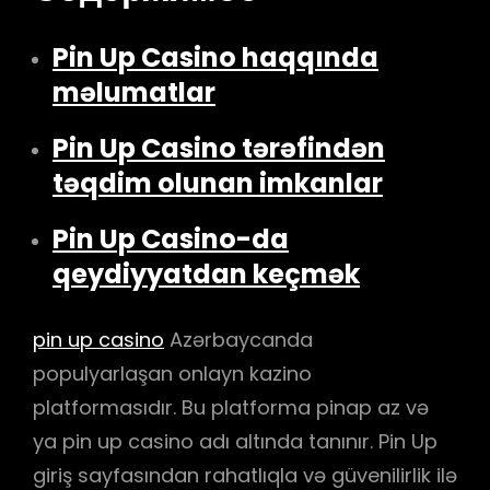
Pin Up Casino haqqında
məlumatlar
Pin Up Casino tərəfindən
təqdim olunan imkanlar
Pin Up Casino-da
qeydiyyatdan keçmək
pin up casino
Azərbaycanda
populyarlaşan onlayn kazino
platformasıdır. Bu platforma pinap az və
ya pin up casino adı altında tanınır. Pin Up
giriş sayfasından rahatlıqla və güvenilirlik ilə