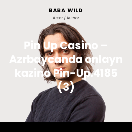
BABA WILD
Actor / Author
Pin Up Casino –
Azrbaycanda onlayn
kazino Pin-Up.4185
(3)