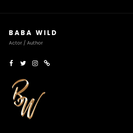
BABA WILD
Actor / Author
facebook
twitter
instagram
printerest