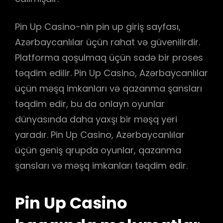
Pin Up Casino-nin pin up giriş sayfası,
Azərbaycanlılar üçün rahat və güvenilirdir.
Platforma qoşulmaq üçün sadə bir proses
təqdim edilir. Pin Up Casino, Azərbaycanlılar
üçün məşq imkanları və qazanma şansları
təqdim edir, bu da onlayn oyunlar
dünyasında daha yaxşı bir məşq yeri
yaradır. Pin Up Casino, Azərbaycanlılar
üçün geniş qrupda oyunlar, qazanma
şansları və məşq imkanları təqdim edir.
Pin Up Casino