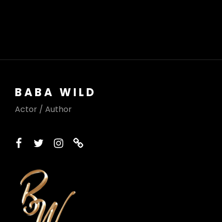
BABA WILD
Actor / Author
facebook
twitter
instagram
printerest