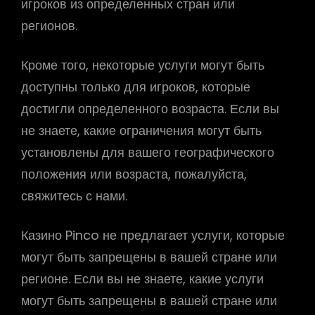
игроков из определенных стран или
регионов.
Кроме того, некоторые услуги могут быть
доступны только для игроков, которые
достигли определенного возраста. Если вы
не знаете, какие ограничения могут быть
установлены для вашего географического
положения или возраста, пожалуйста,
свяжитесь с нами.
Казино Pinco не предлагает услуги, которые
могут быть запрещены в вашей стране или
регионе. Если вы не знаете, какие услуги
могут быть запрещены в вашей стране или