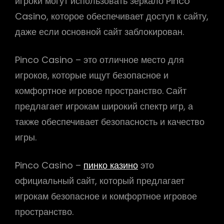
игроки могут использовать зеркало Pinco
Casino, которое обеспечивает доступ к сайту,
даже если основной сайт заблокирован.
Pinco Casino – это отличное место для
игроков, которые ищут безопасное и
комфортное игровое пространство. Сайт
предлагает игрокам широкий спектр игр, а
также обеспечивает безопасность и качество
игры.
Pinco Casino –
пинко казино
это
официальный сайт, который предлагает
игрокам безопасное и комфортное игровое
пространство.