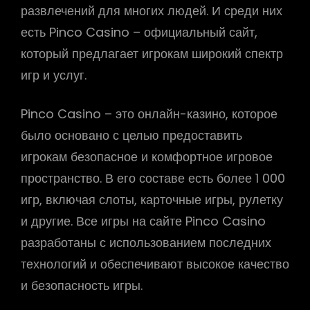
развлечений для многих людей. И среди них
есть Pinco Casino – официальный сайт,
который предлагает игрокам широкий спектр
игр и услуг.
Pinco Casino – это онлайн-казино, которое
было основано с целью предоставить
игрокам безопасное и комфортное игровое
пространство. В его составе есть более 1 000
игр, включая слоты, карточные игры, рулетку
и другие. Все игры на сайте Pinco Casino
разработаны с использованием последних
технологий и обеспечивают высокое качество
и безопасность игры.