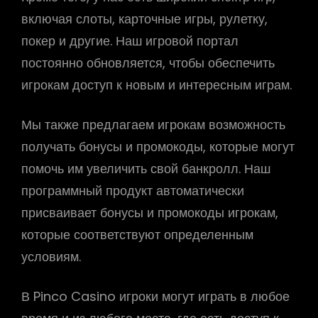
включая слоты, карточные игры, рулетку,
покер и другие. Наш игровой портал
постоянно обновляется, чтобы обеспечить
игрокам доступ к новым и интересным играм.
Мы также предлагаем игрокам возможность
получать бонусы и промокоды, которые могут
помочь им увеличить свой банкролл. Наш
программный продукт автоматически
присваивает бонусы и промокоды игрокам,
которые соответствуют определенным
условиям.
В Pinco Casino игроки могут играть в любое