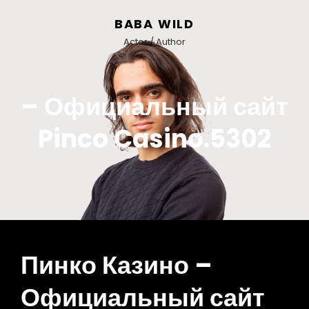
BABA WILD
Actor / Author
– Официальный сайт
Pinco Casino.5302
Пинко Казино –
Официальный сайт