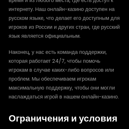
время и из любого места, где есть доступ к
интернету. Наш онлайн-казино доступен на
русском языке, что делает его доступным для
игроков из России и других стран, где русский
язык является официальным.
Наконец, у нас есть команда поддержки,
которая работает 24/7, чтобы помочь
игрокам в случае каких-либо вопросов или
проблем. Мы обеспечиваем игрокам
максимальную поддержку, чтобы они могли
наслаждаться игрой в нашем онлайн-казино.
Ограничения и условия