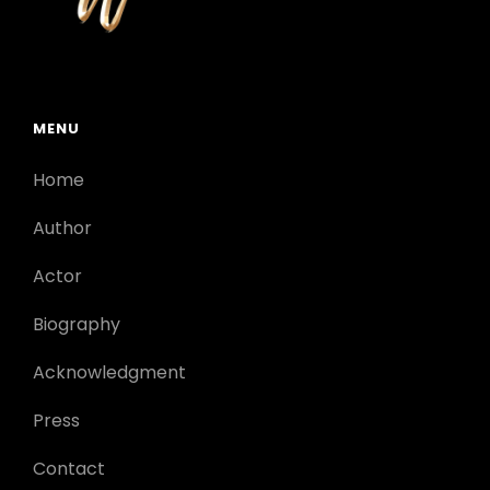
MENU
Home
Author
Actor
Biography
Acknowledgment
Press
Contact