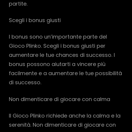
partite.
Scegli i bonus giusti
I bonus sono un’importante parte del
Gioco Plinko. Scegli i bonus giusti per
aumentare le tue chances di successo. I
bonus possono aiutarti a vincere più
facilmente e a aumentare le tue possibilità
di successo.
Non dimenticare di giocare con calma
Il Gioco Plinko richiede anche la calma e la
serenità. Non dimenticare di giocare con