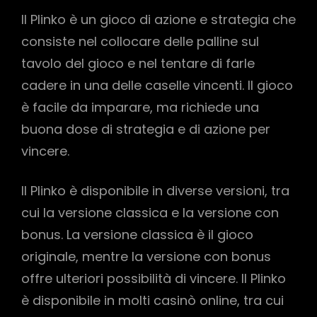
Il Plinko è un gioco di azione e strategia che
consiste nel collocare delle palline sul
tavolo del gioco e nel tentare di farle
cadere in una delle caselle vincenti. Il gioco
è facile da imparare, ma richiede una
buona dose di strategia e di azione per
vincere.
Il Plinko è disponibile in diverse versioni, tra
cui la versione classica e la versione con
bonus. La versione classica è il gioco
originale, mentre la versione con bonus
offre ulteriori possibilità di vincere. Il Plinko
è disponibile in molti casinò online, tra cui