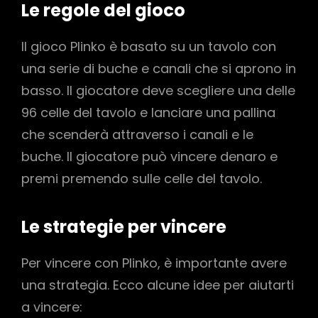
Le regole del gioco
Il gioco Plinko è basato su un tavolo con
una serie di buche e canali che si aprono in
basso. Il giocatore deve scegliere una delle
96 celle del tavolo e lanciare una pallina
che scenderà attraverso i canali e le
buche. Il giocatore può vincere denaro e
premi premendo sulle celle del tavolo.
Le strategie per vincere
Per vincere con Plinko, è importante avere
una strategia. Ecco alcune idee per aiutarti
a vincere: