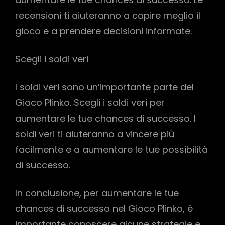
recensioni ti aiuteranno a capire meglio il
gioco e a prendere decisioni informate.
Scegli i soldi veri
I soldi veri sono un’importante parte del
Gioco Plinko. Scegli i soldi veri per
aumentare le tue chances di successo. I
soldi veri ti aiuteranno a vincere più
facilmente e a aumentare le tue possibilità
di successo.
In conclusione, per aumentare le tue
chances di successo nel Gioco Plinko, è
importante conoscere alcune strategie e