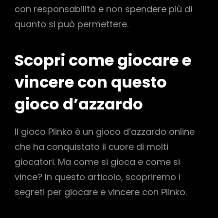
con responsabilità e non spendere più di
quanto si può permettere.
Scopri come giocare e
vincere con questo
gioco d’azzardo
Il gioco Plinko è un gioco d’azzardo online
che ha conquistato il cuore di molti
giocatori. Ma come si gioca e come si
vince? In questo articolo, scopriremo i
segreti per giocare e vincere con Plinko.