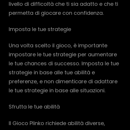
livello di difficoltà che ti sia adatto e che ti
permetta di giocare con confidenza.
Imposta le tue strategie
Una volta scelto il gioco, è importante
impostare le tue strategie per aumentare
le tue chances di successo. Imposta le tue
strategie in base alle tue abilità e
preferenze, e non dimenticare di adattare
le tue strategie in base alle situazioni.
Sfrutta le tue abilità
Il Gioco Plinko richiede abilità diverse,