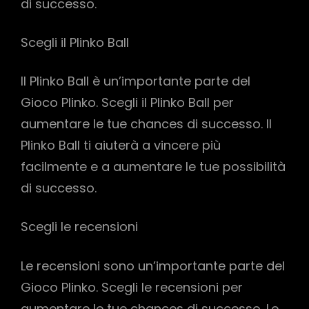
di successo.
Scegli il Plinko Ball
Il Plinko Ball è un’importante parte del
Gioco Plinko. Scegli il Plinko Ball per
aumentare le tue chances di successo. Il
Plinko Ball ti aiuterà a vincere più
facilmente e a aumentare le tue possibilità
di successo.
Scegli le recensioni
Le recensioni sono un’importante parte del
Gioco Plinko. Scegli le recensioni per
aumentare le tue chances di successo. Le