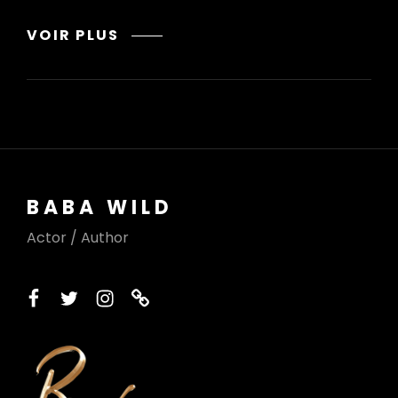
RIZK
VOIR PLUS
CASINO
RECENZIJA74
BABA WILD
Actor / Author
facebook
twitter
instagram
printerest