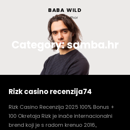
BABA WILD
Actor / Author
Category:
samba.hr
Rizk casino recenzija74
Rizk Casino Recenzija 2025 100% Bonus +
100 Okretaja Rizk je inače internacionalni
brend koji je s radom krenuo 2016.,