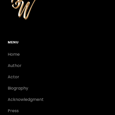
MENU
Home
Author
Actor
Biography
Acknowledgment
Press