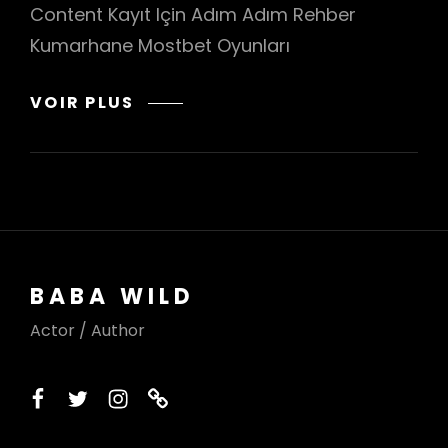
Content Kayıt Için Adım Adım Rehber
Kumarhane Mostbet Oyunları
TÜRKIYE’DE
VOIR PLUS
MOSTBET
ONLINE
CASINO
10
000
ATTEMPT
BONUSU
BABA WILD
Actor / Author
facebook
twitter
instagram
printerest