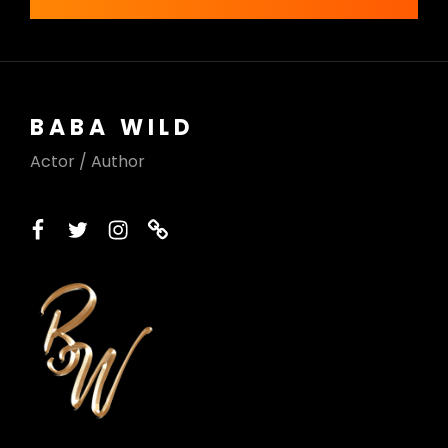
PIENIĄDZE
BABA WILD
Actor / Author
facebook
twitter
instagram
printerest