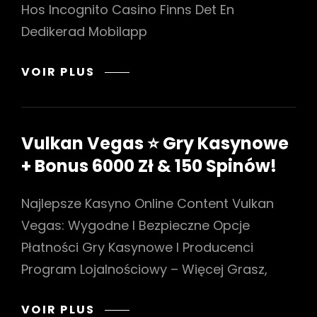
Hos Incognito Casino Finns Det En
Dedikerad Mobilapp
INCOGNITO
VOIR PLUS
CASINO
2025
SPELA
Vulkan Vegas ⭐️ Gry Kasynowe
ANONYMT
MEDITERRANEAN
+ Bonus 6000 Zł & 150 Spinów!
SEA
100
Najlepsze Kasyno Online Content Vulkan
KR
Vegas: Wygodne I Bezpieczne Opcje
ADDED
Płatności Gry Kasynowe I Producenci
BONUS
OCH
Program Lojalnościowy – Więcej Grasz,
EXKLUSIVA
SNURR
VULKAN
VOIR PLUS