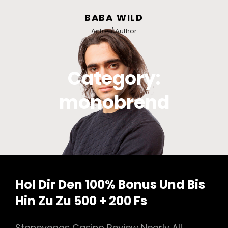
BABA WILD
Actor / Author
Category:
monobrend
Hol Dir Den 100% Bonus Und Bis
Hin Zu Zu 500 + 200 Fs
Stonevegas Casino Review Nearly All