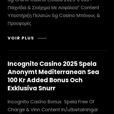
OFICJALNA
Παιχνίδια & Στοίχημα Με Ασφάλεια” Content
STRONA”
Υποστήριξη Πελατών Sg Casino Μπόνους &
Προσφορές
“SG
VOIR PLUS
ΚΑΖΊΝΟ
ΣΤΗΝ
ΕΛΛΆΔΑ:
Incognito Casino 2025 Spela
ΠΑΊΞΤΕ
ONLINE
Anonymt Mediterranean Sea
ΜΕ
100 Kr Added Bonus Och
ΜΠΌΝΟΥΣ
Exklusiva Snurr
ΚΑΙ
ΑΣΦΑΛΉ
Incognito Casino Bonus ️ Spela Free Of
ΤΥΧΕΡΆ
ΠΑΙΧΝΊΔΙΑ
Charge & Vinn Content In/utbetalningar