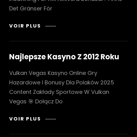
Det Gränser För
INCOGNITO
VOIR PLUS
CASINO
SPELAUTOMATER
6
Najlepsze Kasyno Z 2012 Roku
BETTING
I
SVERIGE
Vulkan Vegas Kasyno Online Gry
Hazardowe I Bonusy Dla Polaków 2025
Content Zakłady Sportowe W Vulkan
Vegas 🎯 Dołącz Do
NAJLEPSZE
VOIR PLUS
KASYNO
Z