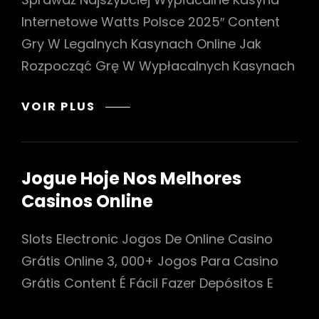
Internetowe Watts Polsce 2025″ Content
Gry W Legalnych Kasynach Online Jak
Rozpocząć Grę W Wypłacalnych Kasynach
NAJLEPSZE
VOIR PLUS
KASYNA
ONLINE
TOP
Jogue Hoje Nos Melhores
10
KASYN
Casinos Online
ONLINE
T
Slots Electronic Jogos De Online Casino
POLSCE
Grátis Online 3, 000+ Jogos Para Casino
2025
Grátis Content É Fácil Fazer Depósitos E