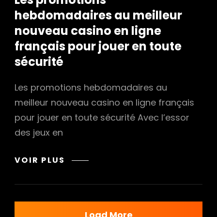
UN
hebdomadaires au meilleur
CASINO
nouveau casino en ligne
EN
français pour jouer en toute
DIRECT
sécurité
POUR
LE
CHOIX
Les promotions hebdomadaires au
DE
meilleur nouveau casino en ligne français
JEUX
pour jouer en toute sécurité Avec l’essor
?
des jeux en
LES
VOIR PLUS
PROMOTIONS
HEBDOMADAIRES
AU
MEILLEUR
Load More