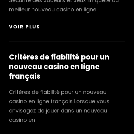
Sécurité des Joueurs et Jeux En quête du
meilleur nouveau casino en ligne
MEILLEUR
VOIR PLUS
NOUVEAU
CASINO
EN
Critères de fiabilité pour un
LIGNE
FRANÇAIS
nouveau casino en ligne
:
français
SÉCURITÉ
DES
Critères de fiabilité pour un nouveau
JOUEURS
casino en ligne français Lorsque vous
ET
JEUX
envisagez de jouer dans un nouveau
casino en