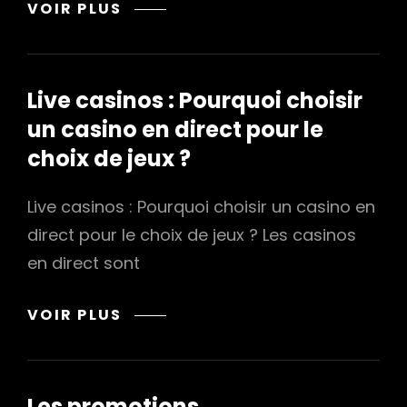
CRITÈRES
VOIR PLUS
DE
FIABILITÉ
POUR
Live casinos : Pourquoi choisir
UN
NOUVEAU
un casino en direct pour le
CASINO
choix de jeux ?
EN
LIGNE
Live casinos : Pourquoi choisir un casino en
FRANÇAIS
direct pour le choix de jeux ? Les casinos
en direct sont
LIVE
VOIR PLUS
CASINOS
:
POURQUOI
Les promotions
CHOISIR