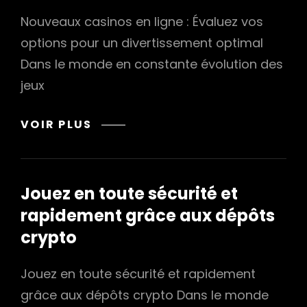
Nouveaux casinos en ligne : Évaluez vos
options pour un divertissement optimal
Dans le monde en constante évolution des
jeux
NOUVEAUX
VOIR PLUS
CASINOS
EN
LIGNE
Jouez en toute sécurité et
:
ÉVALUEZ
rapidement grâce aux dépôts
VOS
crypto
OPTIONS
POUR
Jouez en toute sécurité et rapidement
UN
grâce aux dépôts crypto Dans le monde
DIVERTISSEMENT