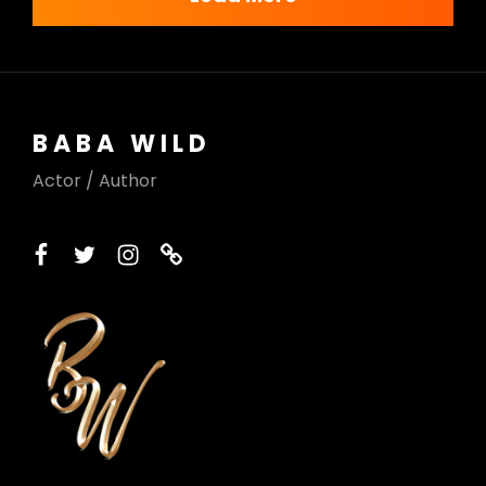
NOUVEAU
CASINO
EN
LIGNE
FRANÇAIS
BABA WILD
POUR
JOUER
Actor / Author
EN
TOUTE
facebook
twitter
instagram
printerest
SÉCURITÉ