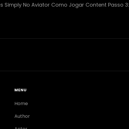
nus Simply No Aviator Como Jogar Content Passo 
MENU
Home
Author
Actor