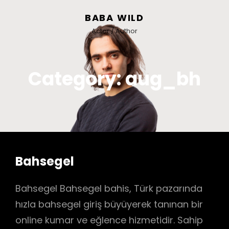
BABA WILD
Actor / Author
Category:
aug_bh
Bahsegel
Bahsegel Bahsegel bahis, Türk pazarında
hızla bahsegel giriş büyüyerek tanınan bir
online kumar ve eğlence hizmetidir. Sahip