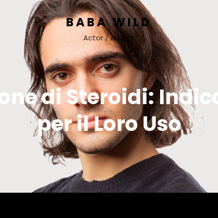
BABA WILD
Actor / Author
ione di Steroidi: Indic
per il Loro Uso