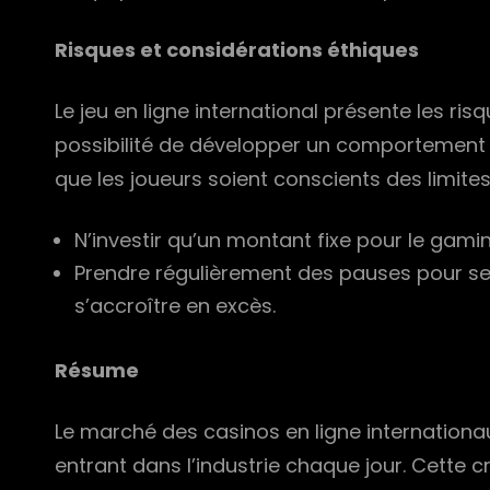
Risques et considérations éthiques
Le jeu en ligne international présente les ri
possibilité de développer un comportement ad
que les joueurs soient conscients des limites
N’investir qu’un montant fixe pour le gamin
Prendre régulièrement des pauses pour se d
s’accroître en excès.
Résume
Le marché des casinos en ligne internationa
entrant dans l’industrie chaque jour. Cette c