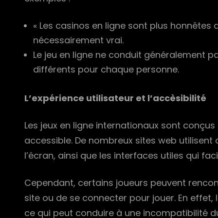
« Les casinos en ligne sont plus honnêtes 
nécessairement vrai.
Le jeu en ligne ne conduit généralement p
différents pour chaque personne.
L’expérience utilisateur et l’accèsibilité
Les jeux en ligne internationaux sont conçus 
accessible. De nombreux sites web utilisent
l’écran, ainsi que les interfaces utiles qui faci
Cependant, certains joueurs peuvent rencontr
site ou de se connecter pour jouer. En effet,
ce qui peut conduire à une incompatibilité d