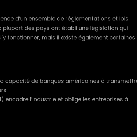
gence d’un ensemble de réglementations et lois
plupart des pays ont établi une législation qui
’y fonctionner, mais il existe également certaines
té la capacité de banques américaines à transmettr
rs.
01) encadre l’industrie et oblige les entreprises à