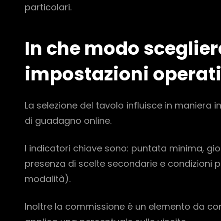
particolari.
In che modo scegliere
impostazioni operat
La selezione del tavolo influisce in maniera 
di guadagno online.
I indicatori chiave sono: puntata minima, gi
presenza di scelte secondarie e condizioni p
modalità).
Inoltre la commissione è un elemento da control