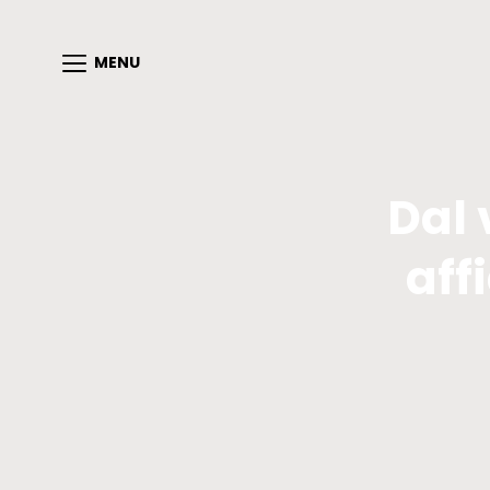
MENU
Dal 
aff