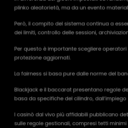
plinko aleatorietà, ma da un evento materiale
Però, il compito del sistema continua a esse
dei limiti, controllo delle sessioni, archiviazio
Per questo è importante scegliere operatori a
protezione aggiornati.
La fairness si basa pure dalle norme del ban
Blackjack e il baccarat presentano regole defi
basa da specifiche del cilindro, dall’impiego
I casinò dal vivo più affidabili pubblicano de
sulle regole gestionali, compresi tetti minim