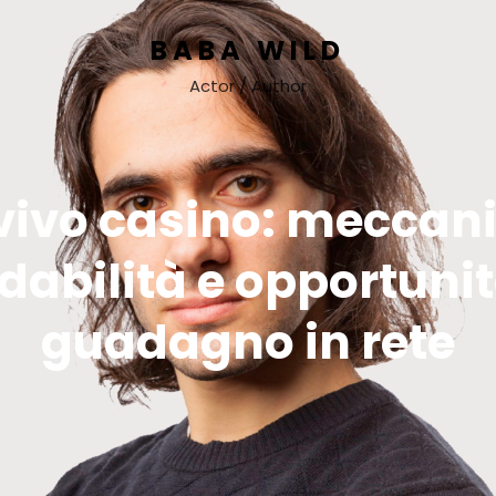
BABA WILD
Actor / Author
vivo casino: meccan
idabilità e opportunit
guadagno in rete