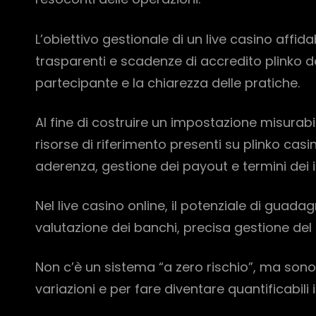
L’obiettivo gestionale di un live casino affida
trasparenti e scadenze di accredito plinko de
partecipante e la chiarezza delle pratiche.
Al fine di costruire un impostazione misurabil
risorse di riferimento presenti su plinko casino
aderenza, gestione dei payout e termini dei i
Nel live casino online, il potenziale di guada
valutazione dei banchi, precisa gestione del
Non c’è un sistema “a zero rischio”, ma sono 
variazioni e per fare diventare quantificabili i 