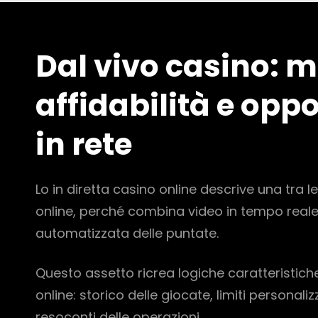
Dal vivo casino: 
affidabilità e op
in rete
Lo in diretta casino online descrive una tra 
online, perché combina video in tempo real
automatizzata delle puntate.
Questo assetto ricrea logiche caratteristiche
online: storico delle giocate, limiti personal
resoconti delle operazioni.