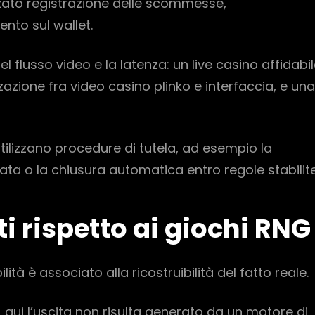
ato registrazione delle scommesse,
nto sul wallet.
l flusso video e la latenza: un live casino affidabi
azione fra video casino plinko e interfaccia, e una
utilizzano procedure di tutela, ad esempio la
a o la chiusura automatica entro regole stabilite
i rispetto ai giochi RNG
lità è associato alla ricostruibilità del fatto reale.
 qui l’uscita non risulta generato da un motore di