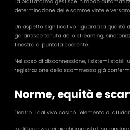
La piattaforma gestisce in modo automatizz
determinazione delle somme vinte e versame
Un aspetto significativo riguarda la qualità de
garantisce tenuta dello streaming, sincronizz
finestra di puntata coerente.
Nel caso di disconnessione, i sistemi stabili 
registrazione della scommessa già confermat
Norme, equità e scart
Dentro il dal vivo casinò l’elemento di affidabi
In differenza dei giochi impostati su random,