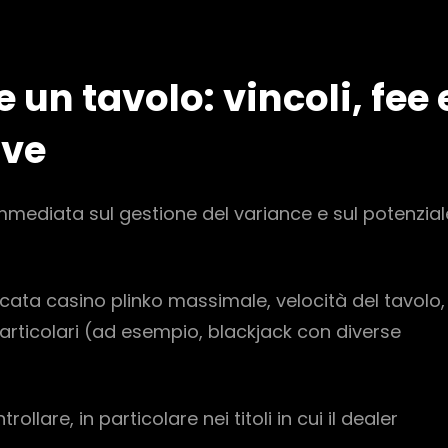
 un tavolo: vincoli, fee 
ive
immediata sul gestione del variance e sul potenzial
ocata casino plinko massimale, velocità del tavolo,
articolari (ad esempio, blackjack con diverse
lare, in particolare nei titoli in cui il dealer