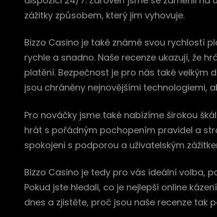
dispozici 24/7. Zároveň jsme se zaměřili na u
zážitky způsobem, který jim vyhovuje.
Bizzo Casino je také známé svou rychlostí pl
rychle a snadno. Naše recenze ukazují, že hrá
platění. Bezpečnost je pro nás také velkým 
jsou chráněny nejnovějšími technologiemi, aby
Pro nováčky jsme také nabízíme širokou škál
hrát s pořádným pochopením pravidel a strat
spokojeni s podporou a uživatelským zážitk
Bizzo Casino je tedy pro vás ideální volba, 
Pokud jste hledali, co je nejlepší online káze
dnes a zjistěte, proč jsou naše recenze tak po