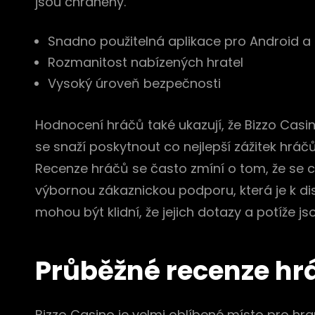
jsou chráněny.
Snadno použitelná aplikace pro Android a
Rozmanitost nabízených hratel
Vysoký úroveň bezpečnosti
Hodnocení hráčů také ukazují, že Bizzo Cas
se snaží poskytnout co nejlepší zážitek hráčů
Recenze hráčů se často zmíní o tom, že se c
výbornou zákaznickou podporu, která je k dis
mohou být klidní, že jejich dotazy a potíže js
Průběžné recenze hrá
Bizzo Casino je velmi oblíbené místo pro hra