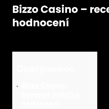
Bizzo Casino – rec
hodnocení
Содержимое
Bizzo Casino:
Recenze hráčů a
hodnocení