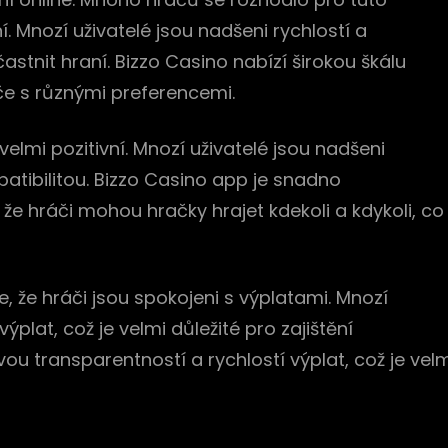
í. Mnozí uživatelé jsou nadšeni rychlostí a
tnit hraní. Bizzo Casino nabízí širokou škálu
če s různými preferencemi.
elmi pozitivní. Mnozí uživatelé jsou nadšeni
patibilitou. Bizzo Casino app je snadno
že hráči mohou hračky hrajet kdekoli a kdykoli, co
, že hráči jsou spokojeni s výplatami. Mnozí
výplat, což je velmi důležité pro zajištění
ou transparentností a rychlostí výplat, což je vel