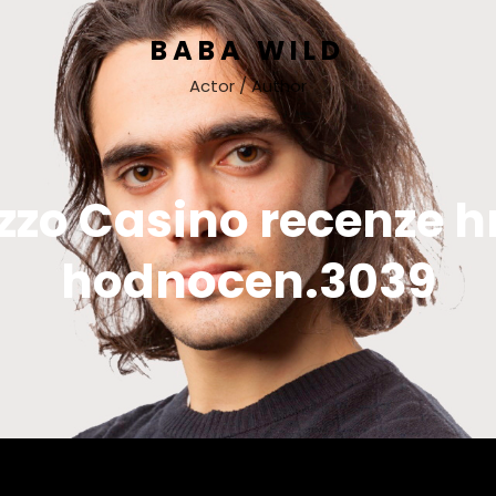
BABA WILD
Actor / Author
zzo Casino recenze h
hodnocen.3039