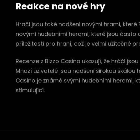
Reakce na nové hry
Hrači jsou také nadšeni novými hrami, které B
novými hudebními herami, které jsou často ak
příležitosti pro hraní, což je velmi užitečné p
Recenze z Bizzo Casino ukazují, že hráči jso
Mnozí uživatelé jsou nadšeni širokou škálou her
Casino je známé svými hudebními herami, kte
stimulující.