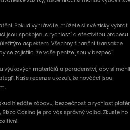
živatelské zážitky, takže hrači si mohou vybavit sv
atění. Pokud vyhráváte, můžete si své zisky vybrat
či jsou spokojeni s rychlostí a efektivitou procesu
důležitým aspektem. Všechny finanční transakce
 se zajistilo, že vaše peníze jsou v bezpečí.
u výukových materiálů a poradenství, aby si mohli
egií. Naše recenze ukazují, že nováčci jsou
em.
pokud hledáte zábavu, bezpečnost a rychlost platěn
ní, Bizzo Casino je pro vás správný volba. Zkuste ho
zitivní.