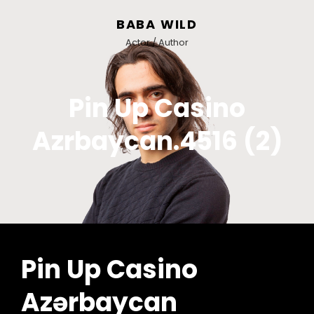
BABA WILD
Actor / Author
Pin Up Casino
Azrbaycan.4516 (2)
Pin Up Casino
Azərbaycan