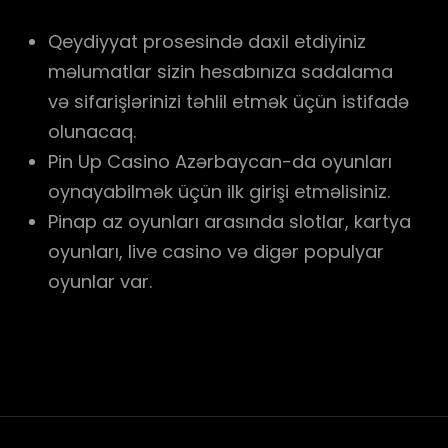
Qeydiyyat prosesində daxil etdiyiniz
məlumatlar sizin hesabınıza sadalama
və sifarişlərinizi təhlil etmək üçün istifadə
olunacaq.
Pin Up Casino Azərbaycan-da oyunları
oynayabilmək üçün ilk girişi etməlisiniz.
Pinap az oyunları arasında slotlar, kartya
oyunları, live casino və digər populyar
oyunlar var.