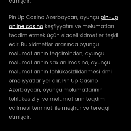
etmişdir.
Pin Up Casino Azərbaycan, oyunçu
pin-up
online casino
kəşfiyyatını və məlumatları
təqdim etmək üçün əlaqəli xidmətlər təşkil
edir. Bu xidmətlər arasında oyunçu
məlumatlarının təqdimindən, oyunçu
məlumatlarının saxlanılmasına, oyunçu
məlumatlarının təhlükəsizliklənmesi kimi
əməliyyatlar yer alır. Pin Up Casino
Azərbaycan, oyunçu məlumatlarının
təhlükəsizliyi və məlumatların təqdim
edilməsi təminatı ilə məşhur və tərəqqi
etmişdir.