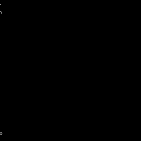
t
n
e