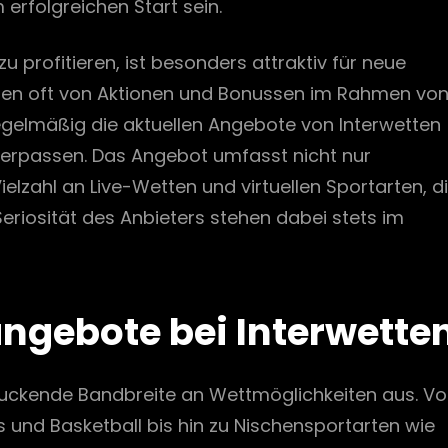
erfolgreichen Start sein.
 profitieren, ist besonders attraktiv für neue
nen oft von Aktionen und Bonussen im Rahmen vo
 regelmäßig die aktuellen Angebote von Interwetten
u verpassen. Das Angebot umfasst nicht nur
elzahl an Live-Wetten und virtuellen Sportarten, d
eriosität des Anbieters stehen dabei stets im
tangebote bei Interwette
druckende Bandbreite an Wettmöglichkeiten aus. V
s und Basketball bis hin zu Nischensportarten wie