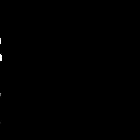
m
n
n
e