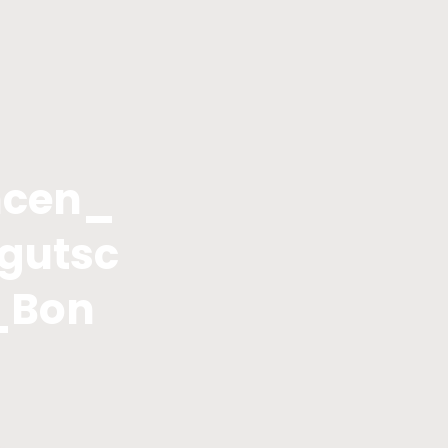
ncen_
gutsc
_Bon