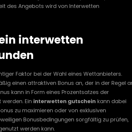
gkeit des Angebots wird von Interwetten
in interwetten
Kunden
htiger Faktor bei der Wahl eines Wettanbieters.
ßig einen attraktiven Bonus an, der in der Regel a
Bonus kann in Form eines Prozentsatzes der
t werden. Ein
interwetten gutschein
kann dabei
 Bonus zu maximieren oder von exklusiven
 jeweiligen Bonusbedingungen sorgfältig zu prüfen,
 genutzt werden kann.