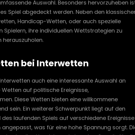
e umfassende Auswahl. Besonders hervorzuheben is
edes Spiel abgedeckt werden. Neben den klassische
wetten, Handicap-Wetten, oder auch spezielle
 Spielern, ihre individuellen Wettstrategien zu
n herauszuholen.
tten bei Interwetten
 Interwetten auch eine interessante Auswahl an
 Wetten auf politische Ereignisse,
men. Diese Wetten bieten eine willkommene
sein. Ein weiterer Schwerpunkt liegt auf den
d des laufenden Spiels auf verschiedene Ereignisse
 angepasst, was für eine hohe Spannung sorgt. Di