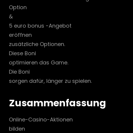
Option
&
5 euro bonus -Angebot
eröffnen
zusätzliche Optionen.
Diese Boni
optimieren das Game.
Die Boni
sorgen dafür, länger zu spielen.
Zusammenfassung
Online-Casino-Aktionen
bilden