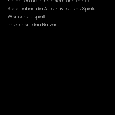
Sie helfen neuen Spielern und Profis.
Sie erhöhen die Attraktivität des Spiels.
Wer smart spielt,
maximiert den Nutzen.