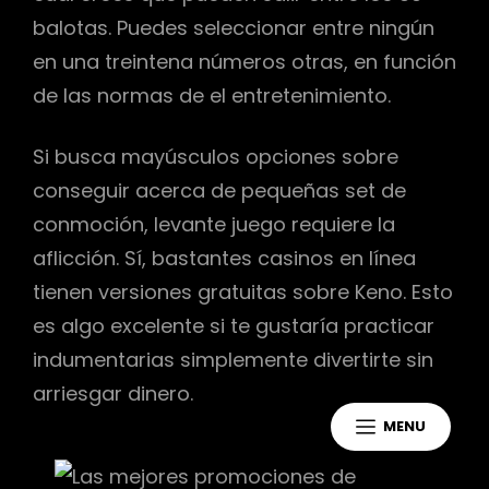
balotas. Puedes seleccionar entre ningún
en una treintena números otras, en función
de las normas de el entretenimiento.
Si busca mayúsculos opciones sobre
conseguir acerca de pequeñas set de
conmoción, levante juego requiere la
aflicción. Sí, bastantes casinos en línea
tienen versiones gratuitas sobre Keno. Esto
es algo excelente si te gustaría practicar
indumentarias simplemente divertirte sin
arriesgar dinero.
MENU