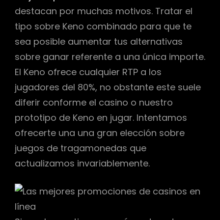
destacan por muchas motivos. Tratar el
tipo sobre Keno combinado para que te
sea posible aumentar tus alternativas
sobre ganar referente a una única importe.
El Keno ofrece cualquier RTP a los
jugadores del 80%, no obstante este suele
diferir conforme el casino o nuestro
prototipo de Keno en jugar. Intentamos
ofrecerte una una gran elección sobre
juegos de tragamonedas que
actualizamos invariablemente.