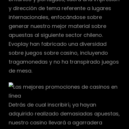
y dirección de tema referente a lugares
internacionales, enfocándose sobre
generar nuestro mejor material sobre
apuestas al siguiente sector chileno.
Evoplay han fabricado una diversidad
sobre juegos sobre casino, incluyendo
tragamonedas y no ha transpirado juegos
de mesa.
Detrás de cual inscribirí¡ ya hayan
adquirido realizado demasiadas apuestas,
nuestro casino llevará a agarradera