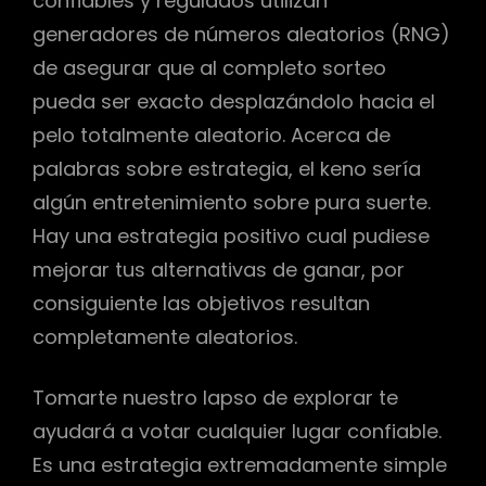
confiables y regulados utilizan
generadores de números aleatorios (RNG)
de asegurar que al completo sorteo
pueda ser exacto desplazándolo hacia el
pelo totalmente aleatorio. Acerca de
palabras sobre estrategia, el keno serí­a
algún entretenimiento sobre pura suerte.
Hay una estrategia positivo cual pudiese
mejorar tus alternativas de ganar, por
consiguiente las objetivos resultan
completamente aleatorios.
Tomarte nuestro lapso de explorar te
ayudará a votar cualquier lugar confiable.
Es una estrategia extremadamente simple