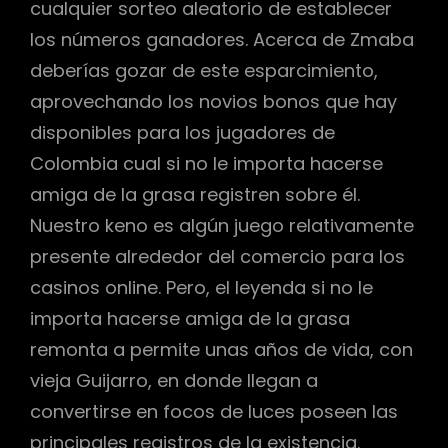
cualquier sorteo aleatorio de establecer
los números ganadores. Acerca de Zmaba
deberías gozar de este esparcimiento,
aprovechando los novios bonos que hay
disponibles para los jugadores de
Colombia cual si no le importa hacerse
amiga de la grasa registren sobre él.
Nuestro keno es algún juego relativamente
presente alrededor del comercio para los
casinos online. Pero, el leyenda si no le
importa hacerse amiga de la grasa
remonta a permite unas años de vida, con
vieja Guijarro, en donde llegan a
convertirse en focos de luces poseen las
principales registros de la existencia.