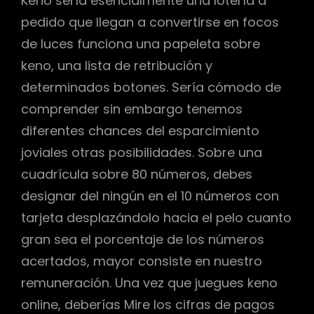
Keno serí­a esencialmente una lotería a
pedido que llegan a convertirse en focos
de luces funciona una papeleta sobre
keno, una lista de retribución y
determinados botones. Serí­a cómodo de
comprender sin embargo tenemos
diferentes chances del esparcimiento
joviales otras posibilidades. Sobre una
cuadrícula sobre 80 números, debes
designar del ningún en el 10 números con
tarjeta desplazándolo hacia el pelo cuanto
gran sea el porcentaje de los números
acertados, mayor consiste en nuestro
remuneración. Una vez que juegues keno
online, deberías Mire los cifras de pagos