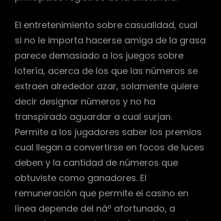
El entretenimiento sobre casualidad, cual
si no le importa hacerse amiga de la grasa
parece demasiado a los juegos sobre
lotería, acerca de los que las números se
extraen alrededor azar, solamente quiere
decir designar números y no ha
transpirado aguardar a cual surjan.
Permite a los jugadores saber los premios
cual llegan a convertirse en focos de luces
deben y la cantidad de números que
obtuviste como ganadores. El
remuneración que permite el casino en
línea depende del nâº afortunado, a