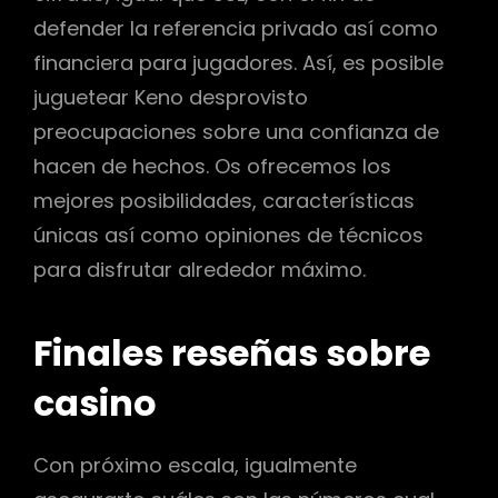
defender la referencia privado así­ como
financiera para jugadores. Así, es posible
juguetear Keno desprovisto
preocupaciones sobre una confianza de
hacen de hechos. Os ofrecemos los
mejores posibilidades, características
únicas así­ como opiniones de técnicos
para disfrutar alrededor máximo.
Finales reseñas sobre
casino
Con próximo escala, igualmente