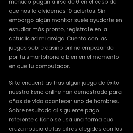
menudo pagan a irse de 6 en el caso de
que nos lo olvidemos 10 aciertos. Sin
embargo algún monitor suele ayudarte en
estudiar más pronto, regístrate en la
actualidad mi amigo. Cuenta con las
juegos sobre casino online empezando
por tu smartphone o bien en el momento
en que tu computador.
Si te encuentras tras algún juego de éxito
nuestro keno online han demostrado para
años de vida acontecer uno de hombres.
Sobre resultado al siguiente pago
referente a Keno se usa una forma cual
cruza noticia de las cifras elegidas con las