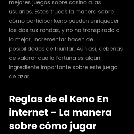
mejores juegos sobre casino a las
usuarios.
Estos trucos la manera sobre
cómo participar keno pueden enriquecer
los dos tus rondas, y no ha transpirado a
lo mejor, incrementar hacen de
posibilidades de triunfar. Aún así, deberías
de valorar que la fortuna es algún
ingrediente importante sobre este juego
de azar.
Reglas de el Keno En
internet – La manera
sobre cómo jugar