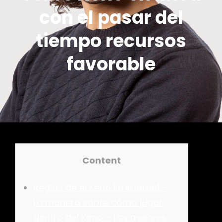
con el pasar del
tiempo recursos
favorable
Content
Reglas de el Keno En internet –
La manera sobre cómo jugar
dentro del Keno – Las mejores