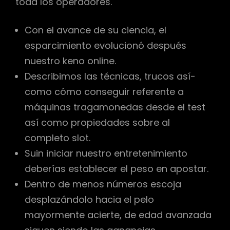
toda los operadores.
Con el avance de su ciencia, el
esparcimiento evolucionó después
nuestro keno online.
Describimos las técnicas, trucos así­
como cómo conseguir referente a
máquinas tragamonedas desde el test
así­ como propiedades sobre al
completo slot.
Suin iniciar nuestro entretenimiento
deberías establecer el peso en apostar.
Dentro de menos números escoja
desplazándolo hacia el pelo
mayormente acierte, de edad avanzada