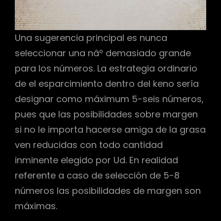
Una sugerencia principal es nunca
seleccionar una nâº demasiado grande
para los números. La estrategia ordinario
de el esparcimiento dentro del keno serí­a
designar como máximum 5-seis números,
pues que las posibilidades sobre margen
si no le importa hacerse amiga de la grasa
ven reducidas con todo cantidad
inminente elegido por Ud. En realidad
referente a caso de selección de 5-8
números las posibilidades de margen son
máximas.