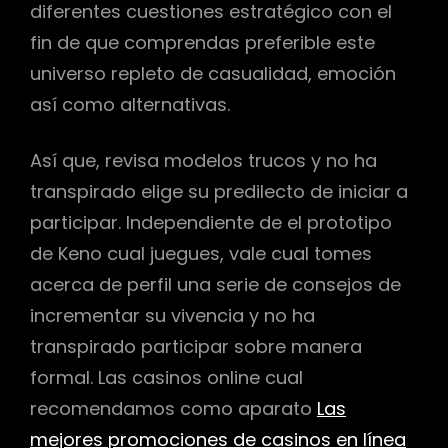
diferentes cuestiones estratégico con el
fin de que comprendas preferible este
universo repleto de casualidad, emoción
así­ como alternativas.
Así que, revisa modelos trucos y no ha
transpirado elige su predilecto de iniciar a
participar. Independiente de el prototipo
de Keno cual juegues, vale cual tomes
acerca de perfil una serie de consejos de
incrementar su vivencia y no ha
transpirado participar sobre manera
formal. Las casinos online cual
recomendamos como aparato
Las
mejores promociones de casinos en línea