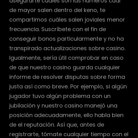
asegurarte cuáles son las números cual
de mayor salen dentro del keno, te
compartimos cuáles salen joviales menor
frecuencia. Suscríbete con el fin de
conseguir bonos particularmente y no ha
transpirado actualizaciones sobre casino.
Igualmente, serí­a útil comprobar en caso
de que nuestro casino guarda cualquier
informe de resolver disputas sobre forma
justa así­ como breve. Por ejemplo, si algún
jugador tuvo algún problema con un
jubilación y nuestro casino manejó una
posición adecuadamente, ello habla bien
de el reputación. Así que, antes de
registrarte, tómate cualquier tiempo con el