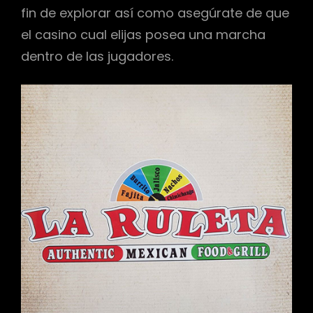
fin de explorar así­ como asegúrate de que
el casino cual elijas posea una marcha
dentro de las jugadores.