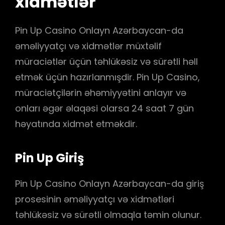
xidmətlər
Pin Up Casino Onlayn Azərbaycan-da
əməliyyatçı və xidmətlər müxtəlif
müraciətlər üçün təhlükəsiz və sürətli həll
etmək üçün hazırlanmışdir. Pin Up Casino,
müraciətçilərin əhəmiyyətini anlayır və
onları əgər əlaqəsi olarsa 24 saat 7 gün
həyatında xidmət etməkdir.
Pin Up Giriş
Pin Up Casino Onlayn Azərbaycan-da giriş
prosesinin əməliyyatçı və xidmətləri
təhlükəsiz və sürətli olmaqla təmin olunur.