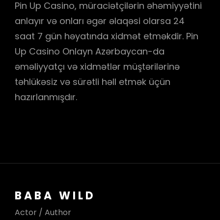
Pin Up Casino, müraciətçilərin əhəmiyyətini
anlayır və onları əgər əlaqəsi olarsa 24
saat 7 gün həyatında xidmət etməkdir. Pin
Up Casino Onlayn Azərbaycan-da
əməliyyatçı və xidmətlər müştərilərinə
təhlükəsiz və sürətli həll etmək üçün
hazırlanmışdır.
BABA WILD
Actor / Author