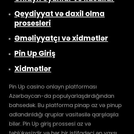
Qeydiyyat və daxil olma
prosesleri
Əməliyyatçı və xidmətlər
Pin Up Giriş
Xidmətlər
Pin Up casino onlayn platforması
Azərbaycan-da populyarlaşdırdığından
bahsedək. Bu platforma pinap az və pinup
adlandırıldığı qruplar vasitəsilə qarşılaşıla
bilər. Pin Up giriş prossesi az və
təhlükəsizdir və hər bir istifadəçi ən yaxşı