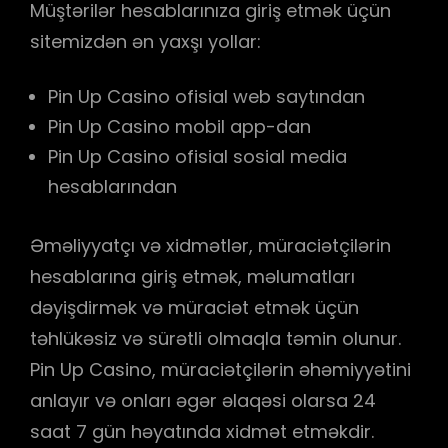
Müştərilər hesablarınıza giriş etmək üçün
sitemizdən ən yaxşı yollar:
Pin Up Casino ofisial web saytından
Pin Up Casino mobil app-dan
Pin Up Casino ofisial sosial media
hesablarından
Əməliyyatçı və xidmətlər, müraciətçilərin
hesablarına giriş etmək, məlumatları
dəyişdirmək və müraciət etmək üçün
təhlükəsiz və sürətli olmaqla təmin olunur.
Pin Up Casino, müraciətçilərin əhəmiyyətini
anlayır və onları əgər əlaqəsi olarsa 24
saat 7 gün həyatında xidmət etməkdir.