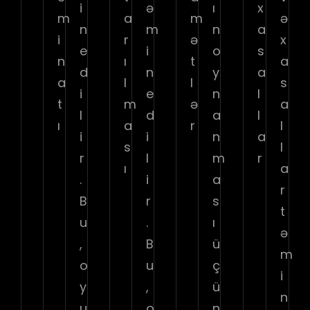
i
ə
ı
x
m
a
m
ə
n
m
n
a
i
r
ə
x
e
i
o
s
n
ı
t
a
d
n
y
a
a
l
l
s
i
e
n
l
t
m
ə
a
l
d
a
l
ı
a
r
l
i
i
n
a
s
l
r
l
m
r
ı
a
.
i
a
r
B
r
s
t
u
.
ı
ə
,
B
ü
m
o
u
ç
i
y
,
ü
n
u
o
n