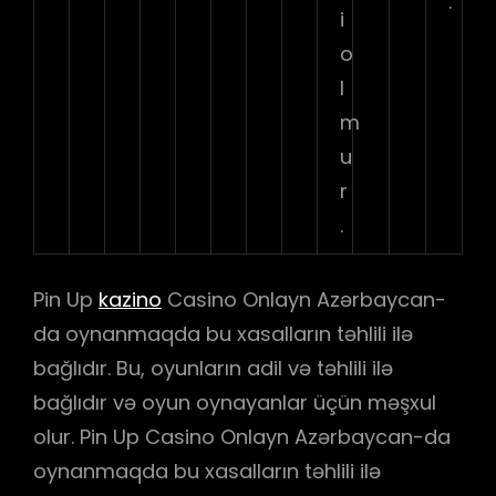
.
i
o
l
m
u
r
.
Pin Up
kazino
Casino Onlayn Azərbaycan-
da oynanmaqda bu xasalların təhlili ilə
bağlıdır. Bu, oyunların adil və təhlili ilə
bağlıdır və oyun oynayanlar üçün məşxul
olur. Pin Up Casino Onlayn Azərbaycan-da
oynanmaqda bu xasalların təhlili ilə