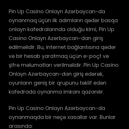
Pin Up Casino Onlayn Azərbaycan-da
oynanmaq üçün ilk adımların qədər basqa
onlayn kafedralarında olduğu kimi, Pin Up
Casino Onlayn Azərbaycan-dan giriş
edilməlidir. Bu, internet bağlantısına qədər
və bir hesab yaratmaq üçün e-poçt və
şifrə məlumatları verilməlidir. Pin Up Casino
Onlayn Azərbaycan-dan giriş edərək,
oyunların geniş bir qrupunu təklif edən
kafedrada oynanma imkanı qazanılır.
Pin Up Casino Onlayn Azərbaycan-da
oynanmaqda bir neçə xasallar var. Bunlar
arasında: