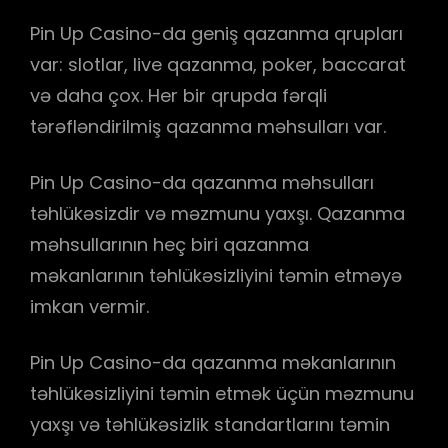
Pin Up Casino-da geniş qazanma qrupları
var: slotlar, live qazanma, poker, baccarat
və daha çox. Her bir qrupda fərqli
tərəfləndirilmiş qazanma məhsulları var.
Pin Up Casino-da qazanma məhsulları
təhlükəsizdir və məzmunu yaxşı. Qazanma
məhsullarının heç biri qazanma
məkanlarının təhlükəsizliyini təmin etməyə
imkan vermir.
Pin Up Casino-da qazanma məkanlarının
təhlükəsizliyini təmin etmək üçün məzmunu
yaxşı və təhlükəsizlik standartlarını təmin