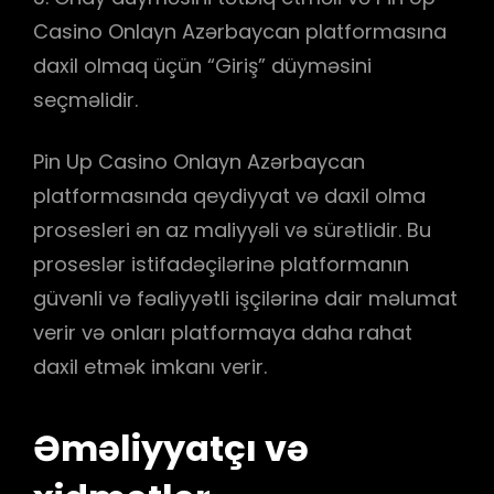
Casino Onlayn Azərbaycan platformasına
daxil olmaq üçün “Giriş” düyməsini
seçməlidir.
Pin Up Casino Onlayn Azərbaycan
platformasında qeydiyyat və daxil olma
prosesleri ən az maliyyəli və sürətlidir. Bu
proseslər istifadəçilərinə platformanın
güvənli və fəaliyyətli işçilərinə dair məlumat
verir və onları platformaya daha rahat
daxil etmək imkanı verir.
Əməliyyatçı və