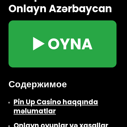
Onlayn Azərbaycan
▶️ OYNA
Содержимое
Pin Up Casino haqqında
məlumatlar
Onlayn oyunlar və xasallar