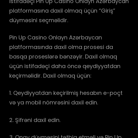
istifadəçi Pin Up Casino Onlayn Azərbaycan
platformasına daxil olmaq üçün “Giriş”
düyməsini seçməlidir.
Pin Up Casino Onlayn Azərbaycan
platformasında daxil olma prosesi da
basqa proseslərə bənzəyir. Daxil olmaq
üçün istifadəçi daha öncə qeydiyyatdan
keçirməlidir. Daxil olmaq üçün:
1. Qeydiyyatdan keçirilmiş hesabın e-poçt
və ya mobil nömrəsini daxil edin.
2. Şifrəni daxil edin.
3. Onay düyməsini tətbiq etməli və Pin Up