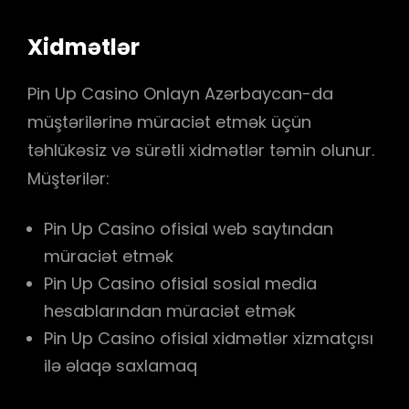
Xidmətlər
Pin Up Casino Onlayn Azərbaycan-da
müştərilərinə müraciət etmək üçün
təhlükəsiz və sürətli xidmətlər təmin olunur.
Müştərilər:
Pin Up Casino ofisial web saytından
müraciət etmək
Pin Up Casino ofisial sosial media
hesablarından müraciət etmək
Pin Up Casino ofisial xidmətlər xizmatçısı
ilə əlaqə saxlamaq