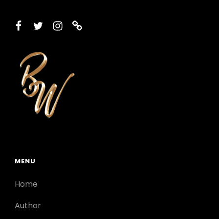
facebook
twitter
instagram
printerest
MENU
Home
Author