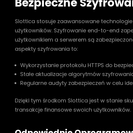
Bezpieczne Szyfrowa
Slottica stosuje zaawansowane technologie
użytkowników. Szyfrowanie end-to-end zape
użytkownikiem a serwerem są zabezpieczon
aspekty szyfrowania to:
Wykorzystanie protokołu HTTPS do bezpie
Stałe aktualizacje algorytmów szyfrowani
Regularne audyty zabezpieczeń w celu ident
Dzięki tym środkom Slottica jest w stanie 
transakcje finansowe swoich użytkowników.
Odpowiednie Oprogramowan