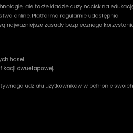
hnologie, ale także kładzie duży nacisk na edukacj
twa online. Platforma regularnie udostępnia
są najważniejsze zasady bezpiecznego korzystani
ch haseł.
fikacji dwuetapowej.
ktywnego udziału użytkowników w ochronie swoich