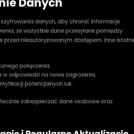
nie Danych
 szyfrowania danych, aby chronić informacje
wnia, że wszystkie dane przesyłane pomiędzy
e przed nieautoryzowanym dostępem. Inne istotn
cznego połączenia.
a w odpowiedzi na nowe zagrożenia.
yfikacji potencjalnych luk.
skutecznie zabezpieczać dane osobowe oraz
ie i Regularne Aktualizacje