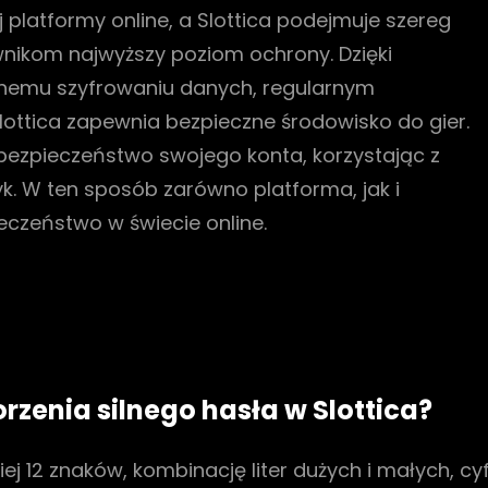
 platformy online, a Slottica podejmuje szereg
nikom najwyższy poziom ochrony. Dzięki
nemu szyfrowaniu danych, regularnym
lottica zapewnia bezpieczne środowisko do gier.
bezpieczeństwo swojego konta, korzystając z
k. W ten sposób zarówno platforma, jak i
czeństwo w świecie online.
orzenia silnego hasła w Slottica?
ej 12 znaków, kombinację liter dużych i małych, cy