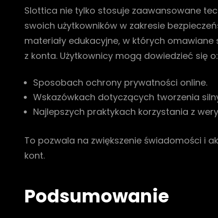
Slottica nie tylko stosuje zaawansowane tec
swoich użytkowników w zakresie bezpieczeńs
materiały edukacyjne, w których omawiane 
z konta. Użytkownicy mogą dowiedzieć się o:
Sposobach ochrony prywatności online.
Wskazówkach dotyczących tworzenia silny
Najlepszych praktykach korzystania z wery
To pozwala na zwiększenie świadomości i a
kont.
Podsumowanie