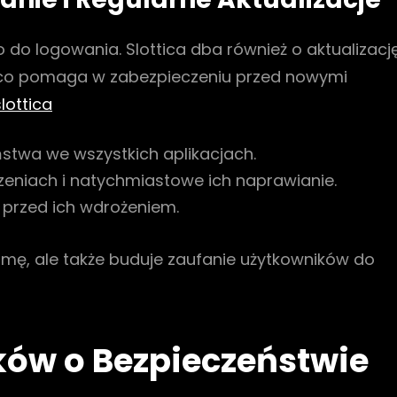
 do logowania. Slottica dba również o aktualizacj
co pomaga w zabezpieczeniu przed nowymi
slottica
stwa we wszystkich aplikacjach.
eniach i natychmiastowe ich naprawianie.
 przed ich wdrożeniem.
ormę, ale także buduje zaufanie użytkowników do
ów o Bezpieczeństwie