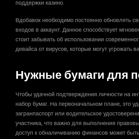
поддержки казино.
Вдобавок необходимо постоянно обновлять св
входов в аккаунт. Данное способствует мгнов
стоит забывать об использовании современног
девайса от вирусов, которые могут угрожать ва
Нужные бумаги для 
Чтобы удачной подтверждения личности на инт
набор бумаг. На первоначальном плане, это у
загранпаспорт или водительское удостоверен
участника, что важно для выполнения правовы
доступ к обналичиванию финансов может быть