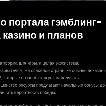
о портала гэмблинг-
казино и планов
атформа для игры, а целая экосистема,
ьзователям. На основной страничке обычно показан
, которые позволяют игрокам получать
ьшинство ресурсы предлагают начальные бонусы до
еличить вероятность победы.
зино многообразны и сфокусированы на сохранение