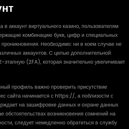
унт
а в аккаунт виртуального казино, пользователям
держащие комбинацию букв, цифр и специальных
 проникновения. Необходимо: ни в коем случае не
азличных аккаунтов. С целью дополнительной
-этапную (2FA), которая значительно увеличивает
енный профиль важно проверить присутствие
с сайта начинается с https://, а поблизости с
ерждает на зашифровке данных и охране данных
ае обстоятельствах возникновения сомнений на
ости, следует немедленно обратиться в службу