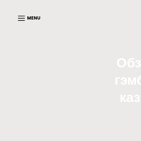
MENU
Обз
гэм
ка