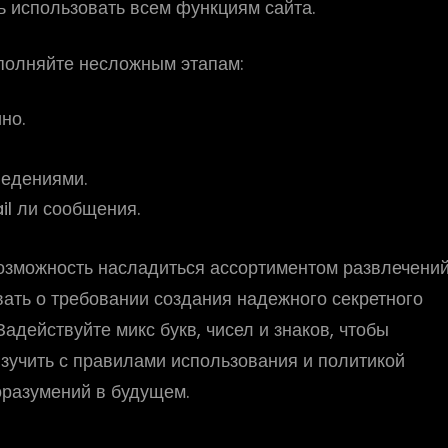
ь использовать всем функциям сайта.
полняйте несложным этапам:
но.
ведениями.
l ли сообщения.
зможность насладиться ассортиментом развлечений
ать о требовании создания надежного секретного
адействуйте микс букв, чисел и знаков, чтобы
изучить с правилами использования и политикой
оразумений в будущем.