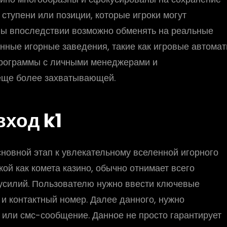
 ступени или позиции, которые игроки могут
ллы впоследствии возможно обменять на реальные
ные игорные заведения, такие как игровые автома
программы с личными менеджерами и
 еще более захватывающей.
вход k1
новной этап к увлекательному вселенной игорного
й как комета казино, обычно отнимает всего
усилий. Пользователю нужно ввести ключевые
и контактный номер. Далее данного, нужно
l или смс-сообщение. Данное не просто гарантирует