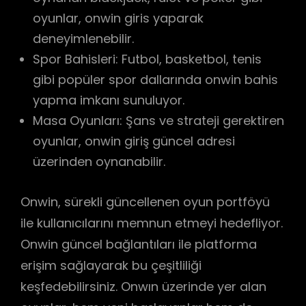
oyunlar, onwin giris yaparak
deneyimlenebilir.
Spor Bahisleri: Futbol, basketbol, tenis
gibi popüler spor dallarında onwin bahis
yapma imkanı sunuluyor.
Masa Oyunları: Şans ve strateji gerektiren
oyunlar, onwin giriş güncel adresi
üzerinden oynanabilir.
Onwin, sürekli güncellenen oyun portföyü
ile kullanıcılarını memnun etmeyi hedefliyor.
Onwin güncel bağlantıları ile platforma
erişim sağlayarak bu çeşitliliği
keşfedebilirsiniz. Onwın üzerinde yer alan