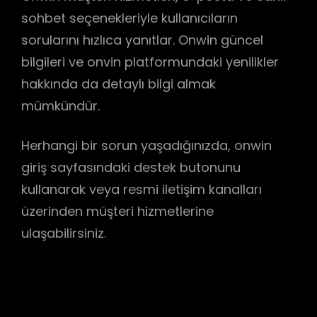
sohbet seçenekleriyle kullanıcıların
sorularını hızlıca yanıtlar. Onwin güncel
bilgileri ve onvin platformundaki yenilikler
hakkında da detaylı bilgi almak
mümkündür.
Herhangi bir sorun yaşadığınızda, onwin
giriş sayfasındaki destek butonunu
kullanarak veya resmi iletişim kanalları
üzerinden müşteri hizmetlerine
ulaşabilirsiniz.