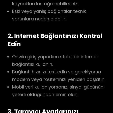
kaynaklardan öğrenebilirsiniz.
Eski veya yanlış bağlantılar teknik
sorunlara neden olabilir.
2. İnternet Bağlantınızı Kontrol
Edin
Onwin giriş yaparken stabil bir internet
bağlantısı kullanın.
Bağlantı hızınızı test edin ve gerekiyorsa
modem veya router’ınızı yeniden başlatın.
Mobil veri kullanıyorsanız, sinyal gücünün
yeterli olduğundan emin olun.
3. Tarayıcı Ayarlarınızı