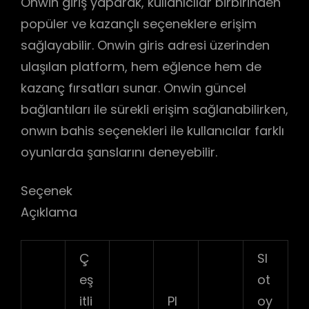
Onwin giriş yaparak, kullanıcılar birbirinden
popüler ve kazançlı seçeneklere erişim
sağlayabilir. Onwin giris adresi üzerinden
ulaşılan platform, hem eğlence hem de
kazanç fırsatları sunar. Onwin güncel
bağlantıları ile sürekli erişim sağlanabilirken,
onwın bahis seçenekleri ile kullanıcılar farklı
oyunlarda şanslarını deneyebilir.
Seçenek
Açıklama
Ç
Sl
eş
ot
itli
Pl
oy