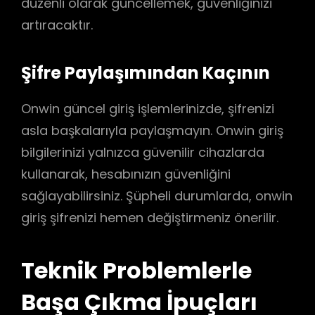
düzenli olarak güncellemek, güvenliğinizi
artıracaktır.
Şifre Paylaşımından Kaçının
Onwin güncel giriş işlemlerinizde, şifrenizi
asla başkalarıyla paylaşmayın. Onwin giriş
bilgilerinizi yalnızca güvenilir cihazlarda
kullanarak, hesabınızın güvenliğini
sağlayabilirsiniz. Şüpheli durumlarda, onwin
giriş şifrenizi hemen değiştirmeniz önerilir.
Teknik Problemlerle
Başa Çıkma İpuçları