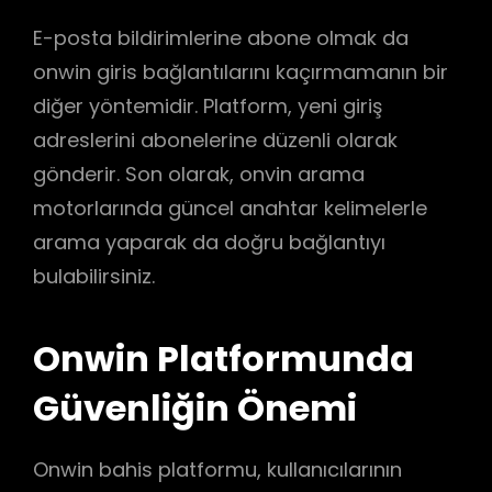
E-posta bildirimlerine abone olmak da
onwin giris bağlantılarını kaçırmamanın bir
diğer yöntemidir. Platform, yeni giriş
adreslerini abonelerine düzenli olarak
gönderir. Son olarak, onvin arama
motorlarında güncel anahtar kelimelerle
arama yaparak da doğru bağlantıyı
bulabilirsiniz.
Onwin Platformunda
Güvenliğin Önemi
Onwin bahis platformu, kullanıcılarının