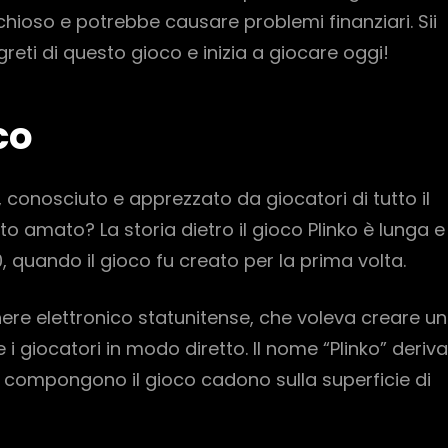
ischioso e potrebbe causare problemi finanziari. Sii
eti di questo gioco e inizia a giocare oggi!
co
e, conosciuto e apprezzato da giocatori di tutto il
 amato? La storia dietro il gioco Plinko è lunga e
0, quando il gioco fu creato per la prima volta.
nere elettronico statunitense, che voleva creare un
 giocatori in modo diretto. Il nome “Plinko” deriva
e compongono il gioco cadono sulla superficie di