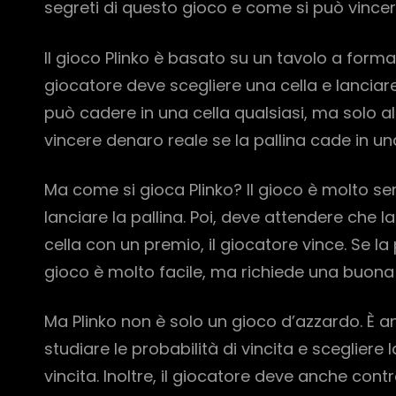
segreti di questo gioco e come si può vince
Il gioco Plinko è basato su un tavolo a forma 
giocatore deve scegliere una cella e lanciare 
può cadere in una cella qualsiasi, ma solo a
vincere denaro reale se la pallina cade in un
Ma come si gioca Plinko? Il gioco è molto sem
lanciare la pallina. Poi, deve attendere che la
cella con un premio, il giocatore vince. Se la 
gioco è molto facile, ma richiede una buona 
Ma Plinko non è solo un gioco d’azzardo. È an
studiare le probabilità di vincita e scegliere
vincita. Inoltre, il giocatore deve anche cont