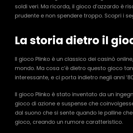
soldi veri. Ma ricorda, il gioco d’azzardo è r
prudente e non spendere troppo. Scopri i segr
La storia dietro il gio
Il gioco Plinko è un classico dei casinò onlin
mondo. Ma cosa c’è dietro questo gioco tanto
interessante, e ci porta indietro negli anni ’8
Il gioco Plinko è stato inventato da un ingeg
gioco di azione e suspense che coinvolgesse i
dal suono che si sente quando le palline ch
gioco, creando un rumore caratteristico.