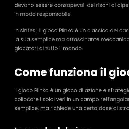
devono essere consapevoli dei rischi di di
in modo responsabile.
In sintesi, il gioco Plinko è un classico dei c
la sua semplice ma affascinante meccanica d
giocatori di tutto il mondo.
Come funziona il gio
Il gioco Plinko è un gioco di azione e strateg
collocare i soldi veri in un campo rettangolar
semplice, ma richiede una certa dose di str