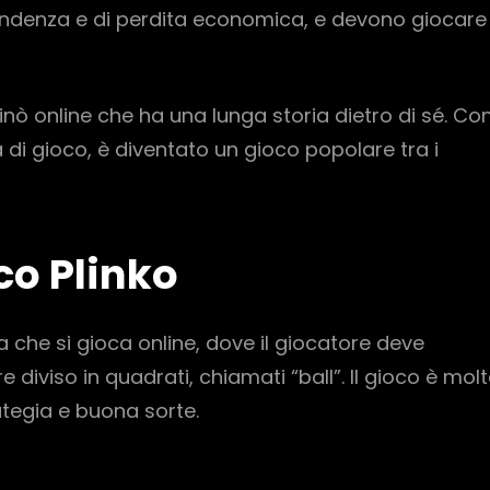
pendenza e di perdita economica, e devono giocare
asinò online che ha una lunga storia dietro di sé. Co
i gioco, è diventato un gioco popolare tra i
co Plinko
ia che si gioca online, dove il giocatore deve
e diviso in quadrati, chiamati “ball”. Il gioco è mol
ategia e buona sorte.