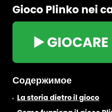
Gioco Plinko nei ca
▶️ GIOCARE
Содержимое
La storia dietro il gioco