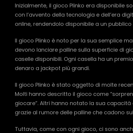
Inizialmente, il gioco Plinko era disponibile so
con l’avvento della tecnologia e dell’era digi
online, rendendolo disponibile a un pubblico
Il gioco Plinko è noto per la sua semplice m
devono lanciare palline sulla superficie di 
caselle disponibili. Ogni casella ha un prem
denaro a jackpot più grandi.
Il gioco Plinko è stato oggetto di molte recen
Molti hanno descritto il gioco come “sorpr
giocare”. Altri hanno notato la sua capacità
grazie al rumore delle palline che cadono sul
Tuttavia, come con ogni gioco, ci sono anche a