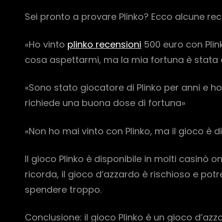
Sei pronto a provare Plinko? Ecco alcune rec
«Ho vinto
plinko recensioni
500 euro con Plink
cosa aspettarmi, ma la mia fortuna è stata
«Sono stato giocatore di Plinko per anni e ho v
richiede una buona dose di fortuna»
«Non ho mai vinto con Plinko, ma il gioco è d
Il gioco Plinko è disponibile in molti casinò o
ricorda, il gioco d’azzardo è rischioso e pot
spendere troppo.
Conclusione: il gioco Plinko è un gioco d’az