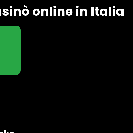
sinò online in Italia