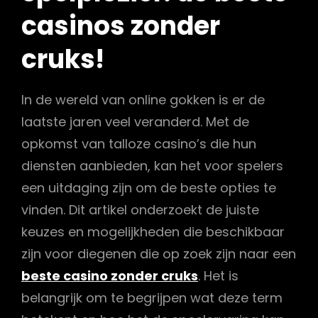
casinos zonder
cruks!
In de wereld van online gokken is er de
laatste jaren veel veranderd. Met de
opkomst van talloze casino’s die hun
diensten aanbieden, kan het voor spelers
een uitdaging zijn om de beste opties te
vinden. Dit artikel onderzoekt de juiste
keuzes en mogelijkheden die beschikbaar
zijn voor diegenen die op zoek zijn naar een
beste casino zonder cruks
. Het is
belangrijk om te begrijpen wat deze term