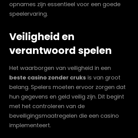
opnames zijn essentieel voor een goede
speelervaring.
Veiligheid en
verantwoord spelen
Het waarborgen van veiligheid in een
beste casino zonder cruks
is van groot
belang. Spelers moeten ervoor zorgen dat
hun gegevens en geld veilig zijn. Dit begint
met het controleren van de
beveiligingsmaatregelen die een casino
implementeert.