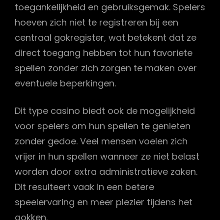
toegankelijkheid en gebruiksgemak. Spelers
hoeven zich niet te registreren bij een
centraal gokregister, wat betekent dat ze
direct toegang hebben tot hun favoriete
spellen zonder zich zorgen te maken over
eventuele beperkingen.
Dit type casino biedt ook de mogelijkheid
voor spelers om hun spellen te genieten
zonder gedoe. Veel mensen voelen zich
vrijer in hun spellen wanneer ze niet belast
worden door extra administratieve zaken.
Dit resulteert vaak in een betere
speelervaring en meer plezier tijdens het
gokken.