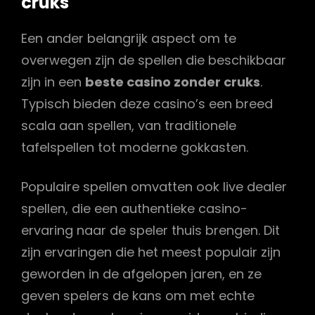
cruks
Een ander belangrijk aspect om te
overwegen zijn de spellen die beschikbaar
zijn in een
beste casino zonder cruks
.
Typisch bieden deze casino’s een breed
scala aan spellen, van traditionele
tafelspellen tot moderne gokkasten.
Populaire spellen omvatten ook live dealer
spellen, die een authentieke casino-
ervaring naar de speler thuis brengen. Dit
zijn ervaringen die het meest populair zijn
geworden in de afgelopen jaren, en ze
geven spelers de kans om met echte