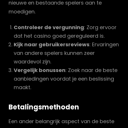
nieuwe en bestaande spelers aan te
moedigen.
Controleer de vergunning
: Zorg ervoor
dat het casino goed gereguleerd is.
Kijk naar gebruikersreviews
: Ervaringen
van andere spelers kunnen zeer
waardevol zijn.
Vergelijk bonussen
: Zoek naar de beste
aanbiedingen voordat je een beslissing
maakt.
Betalingsmethoden
Een ander belangrijk aspect van de beste