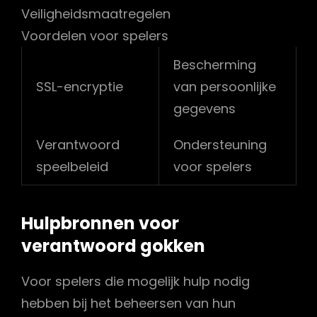
Veiligheidsmaatregelen
Voordelen voor spelers
Bescherming
SSL-encryptie
van persoonlijke
gegevens
Verantwoord
Ondersteuning
speelbeleid
voor spelers
Hulpbronnen voor
verantwoord gokken
Voor spelers die mogelijk hulp nodig
hebben bij het beheersen van hun