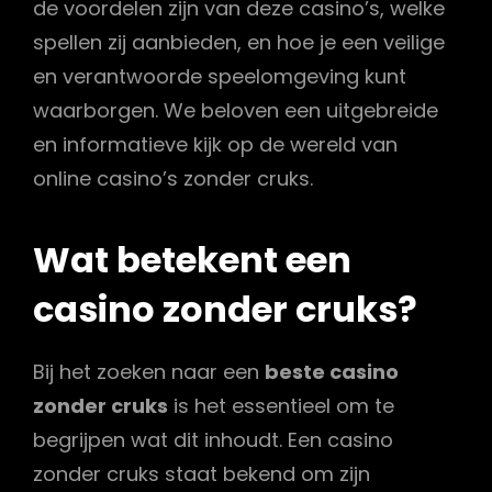
de voordelen zijn van deze casino’s, welke
spellen zij aanbieden, en hoe je een veilige
en verantwoorde speelomgeving kunt
waarborgen. We beloven een uitgebreide
en informatieve kijk op de wereld van
online casino’s zonder cruks.
Wat betekent een
casino zonder cruks?
Bij het zoeken naar een
beste casino
zonder cruks
is het essentieel om te
begrijpen wat dit inhoudt. Een casino
zonder cruks staat bekend om zijn