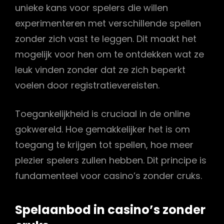
unieke kans voor spelers die willen
experimenteren met verschillende spellen
zonder zich vast te leggen. Dit maakt het
mogelijk voor hen om te ontdekken wat ze
leuk vinden zonder dat ze zich beperkt
voelen door registratievereisten.
Toegankelijkheid is cruciaal in de online
gokwereld. Hoe gemakkelijker het is om
toegang te krijgen tot spellen, hoe meer
plezier spelers zullen hebben. Dit principe is
fundamenteel voor casino’s zonder cruks.
Spelaanbod in casino’s zonder