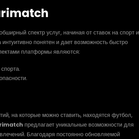
arimatch
бширный спектр услуг, начиная от ставок на спорт и
а интуитивно понятен и дает возможность быстро
пектами платформы являются:
спорта.
опасности.
ий, на которые можно ставить, находятся футбол,
rimatch
предлагает уникальные возможности для
звлечений. Благодаря постоянно обновляемой