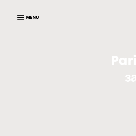
MENU
Par
з