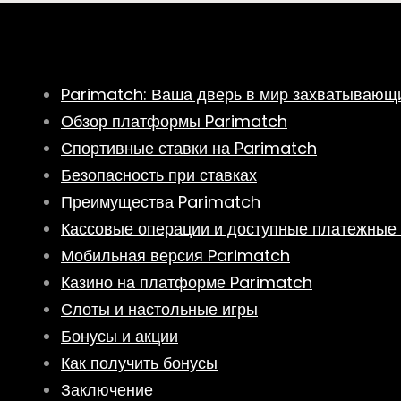
Parimatch: Ваша дверь в мир захватывающи
Обзор платформы Parimatch
Спортивные ставки на Parimatch
Безопасность при ставках
Преимущества Parimatch
Кассовые операции и доступные платежные
Мобильная версия Parimatch
Казино на платформе Parimatch
Слоты и настольные игры
Бонусы и акции
Как получить бонусы
Заключение