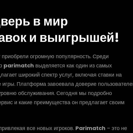
верь в мир
авок и выигрышей!
т приобрели огромную популярность. Среди
гр
parimatch
выделяется как один из самых
лагает широкий спектр услуг, включая ставки на
ые игры. Платформа завоевала доверие пользователе
 уровню обслуживания. Сегодня мы подробно
сервис и какие преимущества он предлагает своим
привлекая все новых игроков.
Parimatch
– это не