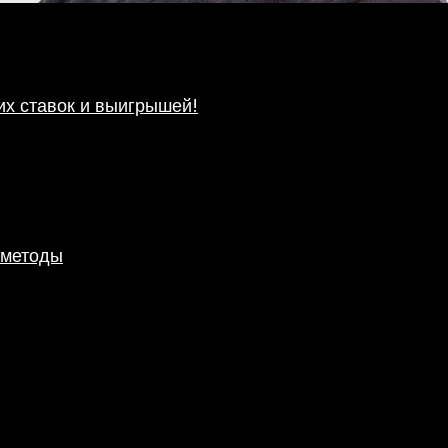
х ставок и выигрышей!
 методы