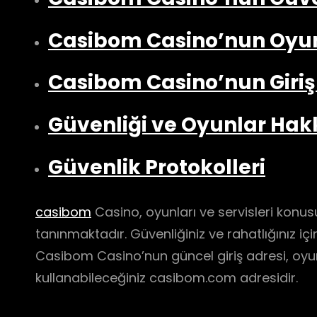
Casibom Casino’nun Oyun
Casibom Casino’nun Giriş
Güvenliği ve Oyunlar Hak
Güvenlik Protokolleri
casibom
Casino, oyunları ve servisleri konus
tanınmaktadır. Güvenliğiniz ve rahatlığınız 
Casibom Casino’nun güncel giriş adresi, oy
kullanabileceğiniz casibom.com adresidir.