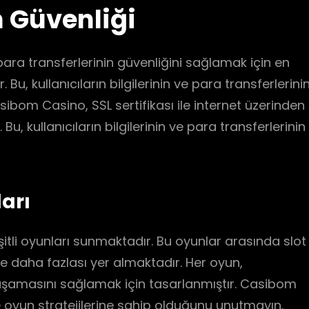
 Güvenliği
 para transferlerinin güvenliğini sağlamak için en
Bu, kullanıcıların bilgilerinin ve para transferlerini
asibom Casino, SSL sertifikası ile internet üzerinden
Bu, kullanıcıların bilgilerinin ve para transferlerinin
arı
itli oyunları sunmaktadır. Bu oyunlar arasında slot
ve daha fazlası yer almaktadır. Her oyun,
 yaşamasını sağlamak için tasarlanmıştır. Casibom
ve oyun stratejilerine sahip olduğunu unutmayın.