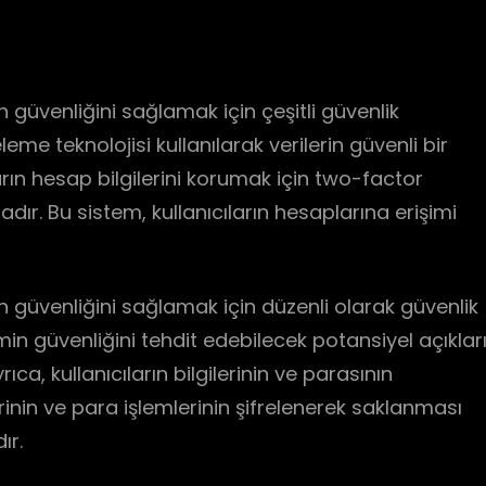
ın güvenliğini sağlamak için çeşitli güvenlik
eme teknolojisi kullanılarak verilerin güvenli bir
ların hesap bilgilerini korumak için two-factor
ır. Bu sistem, kullanıcıların hesaplarına erişimi
nın güvenliğini sağlamak için düzenli olarak güvenlik
emin güvenliğini tehdit edebilecek potansiyel açıklar
a, kullanıcıların bilgilerinin ve parasının
lerinin ve para işlemlerinin şifrelenerek saklanması
ır.