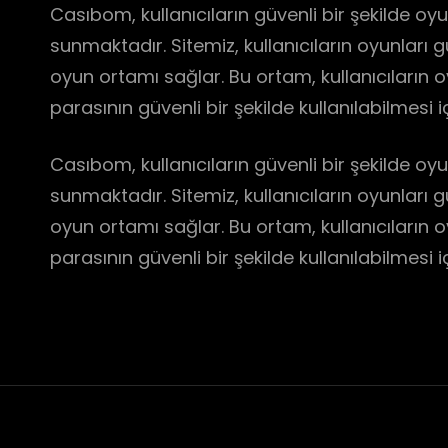
Casıbom, kullanıcıların güvenli bir şekilde oy
sunmaktadır. Sitemiz, kullanıcıların oyunları g
oyun ortamı sağlar. Bu ortam, kullanıcıların o
parasının güvenli bir şekilde kullanılabilmesi i
Casıbom, kullanıcıların güvenli bir şekilde oy
sunmaktadır. Sitemiz, kullanıcıların oyunları g
oyun ortamı sağlar. Bu ortam, kullanıcıların o
parasının güvenli bir şekilde kullanılabilmesi i