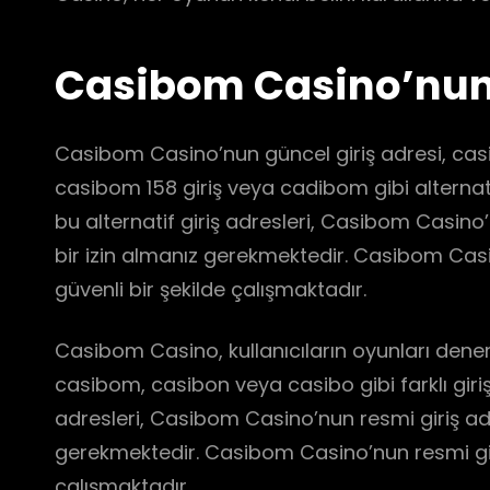
Casibom Casino’nun 
Casibom Casino’nun güncel giriş adresi, casi
casibom 158 giriş veya cadibom gibi alternatif
bu alternatif giriş adresleri, Casibom Casino’
bir izin almanız gerekmektedir. Casibom Casi
güvenli bir şekilde çalışmaktadır.
Casibom Casino, kullanıcıların oyunları dene
casibom, casibon veya casibo gibi farklı giri
adresleri, Casibom Casino’nun resmi giriş adre
gerekmektedir. Casibom Casino’nun resmi giri
çalışmaktadır.