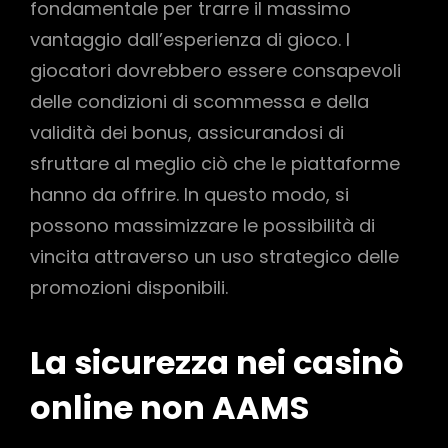
fondamentale per trarre il massimo
vantaggio dall’esperienza di gioco. I
giocatori dovrebbero essere consapevoli
delle condizioni di scommessa e della
validità dei bonus, assicurandosi di
sfruttare al meglio ciò che le piattaforme
hanno da offrire. In questo modo, si
possono massimizzare le possibilità di
vincita attraverso un uso strategico delle
promozioni disponibili.
La sicurezza nei casinò
online non AAMS