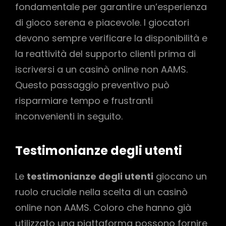
fondamentale per garantire un’esperienza
di gioco serena e piacevole. I giocatori
devono sempre verificare la disponibilità e
la reattività del supporto clienti prima di
iscriversi a un casinò online non AAMS.
Questo passaggio preventivo può
risparmiare tempo e frustranti
inconvenienti in seguito.
Testimonianze degli utenti
Le
testimonianze degli utenti
giocano un
ruolo cruciale nella scelta di un casinò
online non AAMS. Coloro che hanno già
utilizzato una piattaforma possono fornire