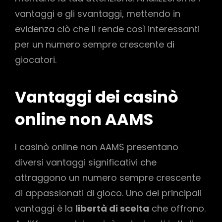
vantaggi e gli svantaggi, mettendo in
evidenza ciò che li rende così interessanti
per un numero sempre crescente di
giocatori.
Vantaggi dei casinò
online non AAMS
I casinò online non AAMS presentano
diversi vantaggi significativi che
attraggono un numero sempre crescente
di appassionati di gioco. Uno dei principali
vantaggi è la
libertà di scelta
che offrono.