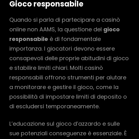
Gioco responsabile
Quando si parla di partecipare a casinò
online non AAMS, la questione del
gioco
responsabile
è di fondamentale
importanza. I giocatori devono essere
consapevoli delle proprie abitudini di gioco
e stabilire limiti chiari. Molti casinò
responsabili offrono strumenti per aiutare
a monitorare e gestire il gioco, come la
possibilità di impostare limiti di deposito o
di escludersi temporaneamente.
L’educazione sul gioco d’azzardo e sulle
sue potenziali conseguenze è essenziale. È