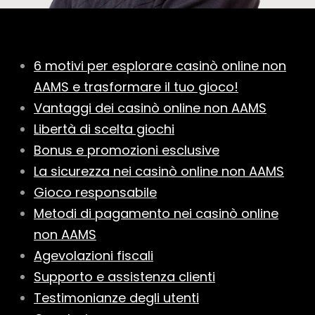
6 motivi per esplorare casinò online non
AAMS e trasformare il tuo gioco!
Vantaggi dei casinò online non AAMS
Libertà di scelta giochi
Bonus e promozioni esclusive
La sicurezza nei casinò online non AAMS
Gioco responsabile
Metodi di pagamento nei casinò online
non AAMS
Agevolazioni fiscali
Supporto e assistenza clienti
Testimonianze degli utenti