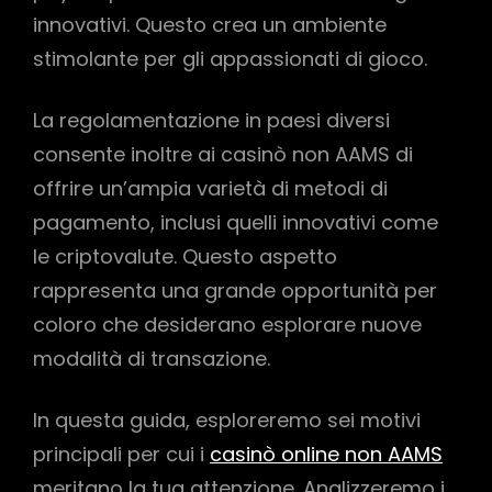
innovativi. Questo crea un ambiente
stimolante per gli appassionati di gioco.
La regolamentazione in paesi diversi
consente inoltre ai casinò non AAMS di
offrire un’ampia varietà di metodi di
pagamento, inclusi quelli innovativi come
le criptovalute. Questo aspetto
rappresenta una grande opportunità per
coloro che desiderano esplorare nuove
modalità di transazione.
In questa guida, esploreremo sei motivi
principali per cui i
casinò online non AAMS
meritano la tua attenzione. Analizzeremo i