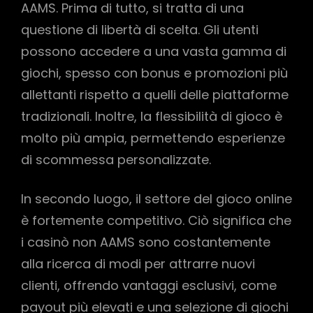
AAMS. Prima di tutto, si tratta di una
questione di libertà di scelta. Gli utenti
possono accedere a una vasta gamma di
giochi, spesso con bonus e promozioni più
allettanti rispetto a quelli delle piattaforme
tradizionali. Inoltre, la flessibilità di gioco è
molto più ampia, permettendo esperienze
di scommessa personalizzate.
In secondo luogo, il settore del gioco online
è fortemente competitivo. Ciò significa che
i casinò non AAMS sono costantemente
alla ricerca di modi per attrarre nuovi
clienti, offrendo vantaggi esclusivi, come
payout più elevati e una selezione di giochi