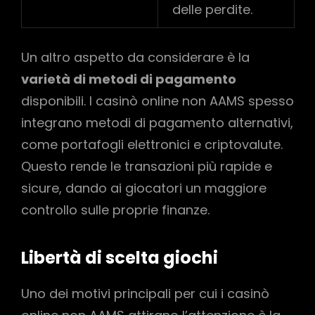
delle perdite.
Un altro aspetto da considerare è la
varietà di metodi di pagamento
disponibili. I casinò online non AAMS spesso
integrano metodi di pagamento alternativi,
come portafogli elettronici e criptovalute.
Questo rende le transazioni più rapide e
sicure, dando ai giocatori un maggiore
controllo sulle proprie finanze.
Libertà di scelta giochi
Uno dei motivi principali per cui i casinò