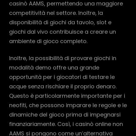
casinò AAMS, permettendo una maggiore
competitività nel settore. Inoltre, la
disponibilità di giochi da tavolo, slot e
giochi dal vivo contribuisce a creare un
ambiente di gioco completo.
Inoltre, la possibilità di provare giochi in
modalità demo offre una grande
opportunità per i giocatori di testare le
acque senza rischiare il proprio denaro.
Questo è particolarmente importante per i
neofiti, che possono imparare le regole e le
dinamiche del gioco prima di impegnarsi
finanziariamente. Così, i casinò online non
AAMS si pongono come un’alternativa