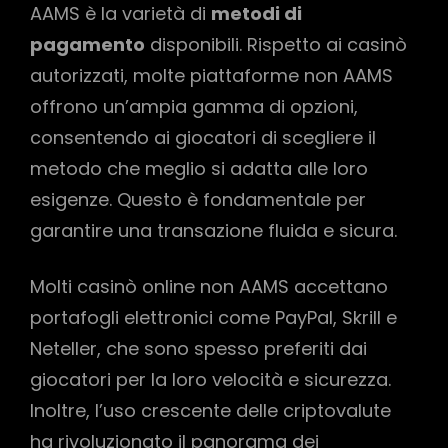
AAMS è la varietà di
metodi di
pagamento
disponibili. Rispetto ai casinò
autorizzati, molte piattaforme non AAMS
offrono un’ampia gamma di opzioni,
consentendo ai giocatori di scegliere il
metodo che meglio si adatta alle loro
esigenze. Questo è fondamentale per
garantire una transazione fluida e sicura.
Molti casinò online non AAMS accettano
portafogli elettronici come PayPal, Skrill e
Neteller, che sono spesso preferiti dai
giocatori per la loro velocità e sicurezza.
Inoltre, l’uso crescente delle criptovalute
ha rivoluzionato il panorama dei