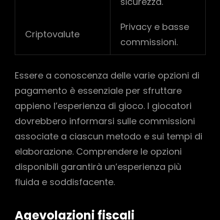
sicurezza.
Privacy e basse
Criptovalute
commissioni.
Essere a conoscenza delle varie opzioni di
pagamento è essenziale per sfruttare
appieno l’esperienza di gioco. I giocatori
dovrebbero informarsi sulle commissioni
associate a ciascun metodo e sui tempi di
elaborazione. Comprendere le opzioni
disponibili garantirà un’esperienza più
fluida e soddisfacente.
Agevolazioni fiscali