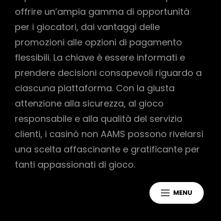
offrire un’ampia gamma di opportunità
per i giocatori, dai vantaggi delle
promozioni alle opzioni di pagamento
flessibili. La chiave è essere informati e
prendere decisioni consapevoli riguardo a
ciascuna piattaforma. Con la giusta
attenzione alla sicurezza, al gioco
responsabile e alla qualità del servizio
clienti, i casinò non AAMS possono rivelarsi
una scelta affascinante e gratificante per
tanti appassionati di gioco.
MENU