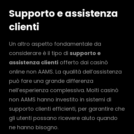
Supporto e assistenza
clienti
Un altro aspetto fondamentale da
considerare è il tipo di
supporto e
assistenza clienti
offerto dai casinò
online non AAMS. La qualità dell’assistenza
può fare una grande differenza
nell’esperienza complessiva. Molti casinò
non AAMS hanno investito in sistemi di
supporto clienti efficienti, per garantire che
gli utenti possano ricevere aiuto quando
ne hanno bisogno.