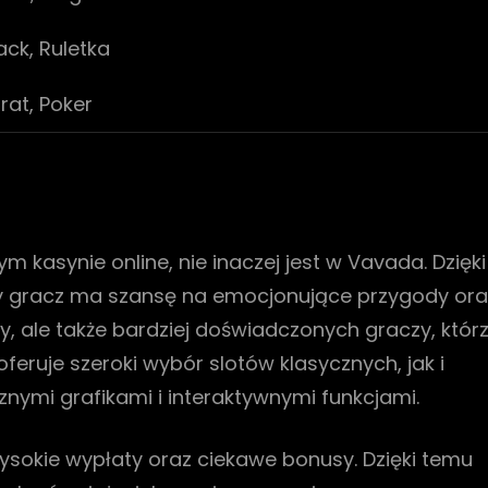
ack, Ruletka
rat, Poker
ym kasynie online, nie inaczej jest w Vavada. Dzięki
 gracz ma szansę na emocjonujące przygody ora
y, ale także bardziej doświadczonych graczy, któr
ruje szeroki wybór slotów klasycznych, jak i
mi grafikami i interaktywnymi funkcjami.
 wysokie wypłaty oraz ciekawe bonusy. Dzięki temu