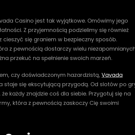
Vavada Casino jest tak wyjątkowe. Omówimy jego
atności. Z przyjemnością podzielimy się również
z cieszyć się graniem w bezpieczny sposób.
tóra z pewnością dostarczy wielu niezapomnianyc
żna przekuć na spełnienie swoich marzeń.
czem, czy doświadczonym hazardzistą,
Vavada
ra staje się ekscytującą przygodą. Od slotów po gr
że każdy znajdzie coś dla siebie. Przygotuj się na
ormy, która z pewnością zaskoczy Cię swoimi