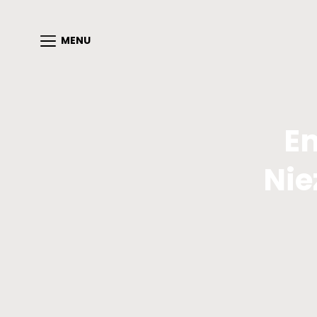
MENU
Em
Ni