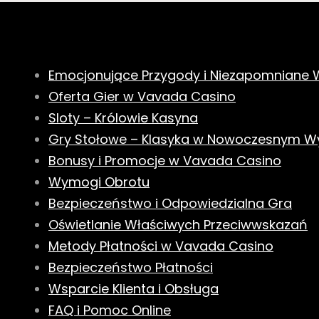
Emocjonujące Przygody i Niezapomniane
Oferta Gier w Vavada Casino
Sloty – Królowie Kasyna
Gry Stołowe – Klasyka w Nowoczesnym W
Bonusy i Promocje w Vavada Casino
Wymogi Obrotu
Bezpieczeństwo i Odpowiedzialna Gra
Oświetlanie Właściwych Przeciwwskazań
Metody Płatności w Vavada Casino
Bezpieczeństwo Płatności
Wsparcie Klienta i Obsługa
FAQ i Pomoc Online