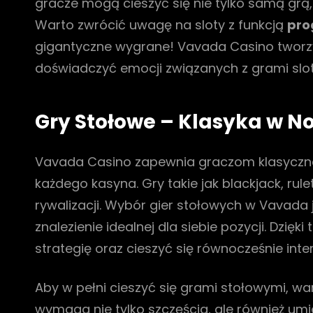
gracze mogą cieszyć się nie tylko samą grą
Warto zwrócić uwagę na sloty z funkcją
pro
gigantyczne wygrane! Vavada Casino tworzy 
doświadczyć emocji związanych z grami slo
Gry Stołowe – Klasyka w
Vavada Casino zapewnia graczom klasyczne
każdego kasyna. Gry takie jak blackjack, rule
rywalizacji. Wybór gier stołowych w Vavada
znalezienie idealnej dla siebie pozycji. Dzi
strategię oraz cieszyć się równocześnie inte
Aby w pełni cieszyć się grami stołowymi, war
wymaga nie tylko szczęścia, ale również umi